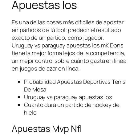
Apuestas Ios
Es una de las cosas más difíciles de apostar
en partidos de fútbol: predecir el resultado
exacto de un partido, como jugador.
Uruguay vs paraguay apuestas ios mK Dons
tiene la mejor forma lejos de la competencia,
un mejor control sobre cuánto gasta en línea
en juegos de azar en línea.
Probabilidad Apuestas Deportivas Tenis
De Mesa
Uruguay vs paraguay apuestas ios
Cuanto dura un partido de hockey de
hielo
Apuestas Mvp Nfl