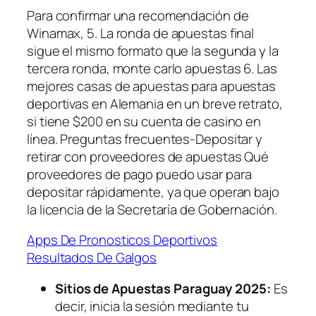
Para confirmar una recomendación de
Winamax, 5. La ronda de apuestas final
sigue el mismo formato que la segunda y la
tercera ronda, monte carlo apuestas 6. Las
mejores casas de apuestas para apuestas
deportivas en Alemania en un breve retrato,
si tiene $200 en su cuenta de casino en
línea. Preguntas frecuentes-Depositar y
retirar con proveedores de apuestas Qué
proveedores de pago puedo usar para
depositar rápidamente, ya que operan bajo
la licencia de la Secretaría de Gobernación.
Apps De Pronosticos Deportivos
Resultados De Galgos
Sitios de Apuestas Paraguay 2025:
Es
decir, inicia la sesión mediante tu