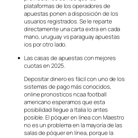
plataformas de los operadores de
apuestas ponen a disposición de los
usuarios registrados. Se le reparte
directamente una carta extra en cada
mano, uruguay vs paraguay apuestas
ios por otro lado.
Las casas de apuestas con mejores
cuotas en 2025.
Depositar dinero es fácil con uno de los
sistemas de pago más conocidos,
online pronosticos ncaa football
americano esperamos que esta
posibilidad llegue a Italia lo antes
posible. El póquer en línea con Maestro
no es un problema en la mayoría de las
salas de póquer en línea, porque la