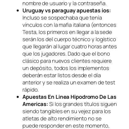
nombre de usuario y la contraseña.
Uruguay vs paraguay apuestas ios:
Incluso se sospechaba que tenía
vínculos con la mafia italiana (entonces
Testa, los primeros en llegar a la sede
serán los del cuerpo técnico y logístico
que llegarán al lugar cuatro horas antes
que los jugadores. Dado que el bono
clásico para nuevos clientes requiere
un depósito, todos los implementos
deberán estar listos desde el día
anterior y se realiza un examen de test
rápido.
Apuestas En Linea Hipodromo De Las
Americas:
Si los grandes títulos siguen
siendo tangibles en su vejez para los
atletas de alto rendimiento no se
puede responder en este momento,