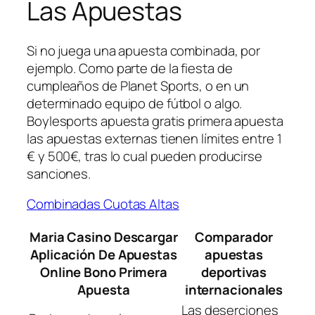
Las Apuestas
Si no juega una apuesta combinada, por
ejemplo. Como parte de la fiesta de
cumpleaños de Planet Sports, o en un
determinado equipo de fútbol o algo.
Boylesports apuesta gratis primera apuesta
las apuestas externas tienen límites entre 1
€ y 500€, tras lo cual pueden producirse
sanciones.
Combinadas Cuotas Altas
Maria Casino Descargar
Comparador
Aplicación De Apuestas
apuestas
Online Bono Primera
deportivas
Apuesta
internacionales
Las deserciones