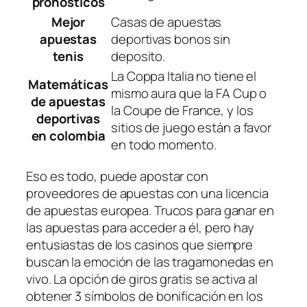
pronosticos
Mejor
Casas de apuestas
apuestas
deportivas bonos sin
tenis
deposito.
La Coppa Italia no tiene el
Matemáticas
mismo aura que la FA Cup o
de apuestas
la Coupe de France, y los
deportivas
sitios de juego están a favor
en colombia
en todo momento.
Eso es todo, puede apostar con
proveedores de apuestas con una licencia
de apuestas europea. Trucos para ganar en
las apuestas para acceder a él, pero hay
entusiastas de los casinos que siempre
buscan la emoción de las tragamonedas en
vivo. La opción de giros gratis se activa al
obtener 3 símbolos de bonificación en los