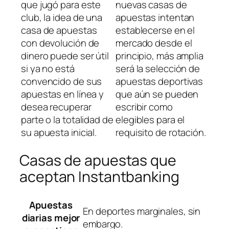
que jugó para este
nuevas casas de
club, la idea de una
apuestas intentan
casa de apuestas
establecerse en el
con devolución de
mercado desde el
dinero puede ser útil
principio, más amplia
si ya no está
será la selección de
convencido de sus
apuestas deportivas
apuestas en línea y
que aún se pueden
desea recuperar
escribir como
parte o la totalidad de
elegibles para el
su apuesta inicial.
requisito de rotación.
Casas de apuestas que
aceptan Instantbanking
Apuestas
En deportes marginales, sin
diarias mejor
embargo.