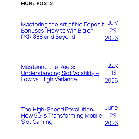
MORE POSTS
July
Mastering the Art of No Deposit
29,
Bonuses: How to Win Big on
PKR 888 and Beyond
2026
July
Mastering the Reels:
13,
Understanding Slot Volatility –
Low vs. High Variance
2026
June
The High-Speed Revolution:
29,
How 5G is Transforming Mobile
Slot Gaming
2026