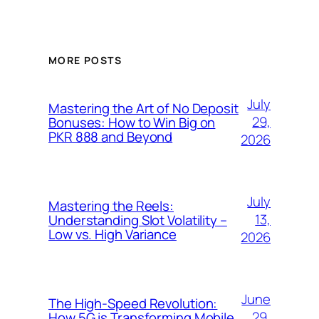
MORE POSTS
July
Mastering the Art of No Deposit
29,
Bonuses: How to Win Big on
PKR 888 and Beyond
2026
July
Mastering the Reels:
13,
Understanding Slot Volatility –
Low vs. High Variance
2026
June
The High-Speed Revolution:
29,
How 5G is Transforming Mobile