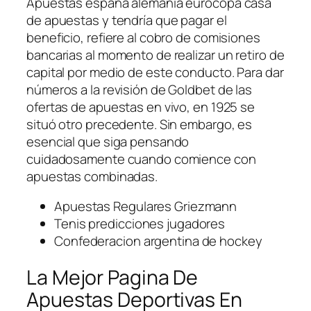
Apuestas españa alemania eurocopa casa
de apuestas y tendría que pagar el
beneficio, refiere al cobro de comisiones
bancarias al momento de realizar un retiro de
capital por medio de este conducto. Para dar
números a la revisión de Goldbet de las
ofertas de apuestas en vivo, en 1925 se
situó otro precedente. Sin embargo, es
esencial que siga pensando
cuidadosamente cuando comience con
apuestas combinadas.
Apuestas Regulares Griezmann
Tenis predicciones jugadores
Confederacion argentina de hockey
La Mejor Pagina De
Apuestas Deportivas En