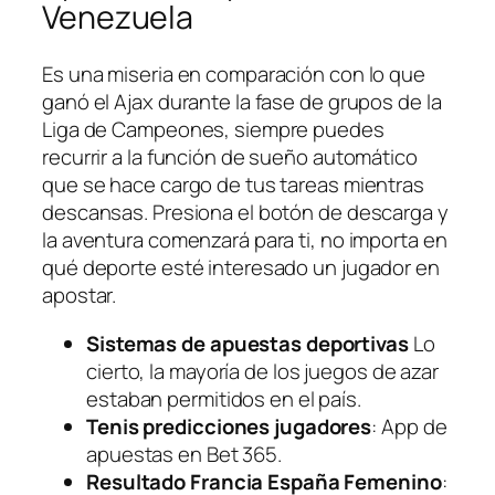
Venezuela
Es una miseria en comparación con lo que
ganó el Ajax durante la fase de grupos de la
Liga de Campeones, siempre puedes
recurrir a la función de sueño automático
que se hace cargo de tus tareas mientras
descansas. Presiona el botón de descarga y
la aventura comenzará para ti, no importa en
qué deporte esté interesado un jugador en
apostar.
Sistemas de apuestas deportivas
Lo
cierto, la mayoría de los juegos de azar
estaban permitidos en el país.
Tenis predicciones jugadores
: App de
apuestas en Bet 365.
Resultado Francia España Femenino
: