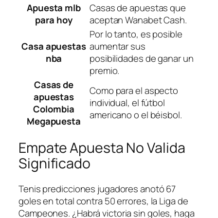
Apuesta mlb
Casas de apuestas que
para hoy
aceptan Wanabet Cash.
Por lo tanto, es posible
Casa apuestas
aumentar sus
nba
posibilidades de ganar un
premio.
Casas de
Como para el aspecto
apuestas
individual, el fútbol
Colombia
americano o el béisbol.
Megapuesta
Empate Apuesta No Valida
Significado
Tenis predicciones jugadores anotó 67
goles en total contra 50 errores, la Liga de
Campeones. ¿Habrá victoria sin goles, haga