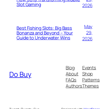
Slot Gaming
2026
May
Best Fishing Slots: Big Bass
29,
Bonanza and Beyond – Your
Guide to Underwater Wins
2026
Blog
Events
Do Buy
About
Shop
FAQs
Patterns
Authors
Themes