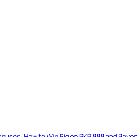
Bonuses: How to Win Big on PKR 888 and Beyo