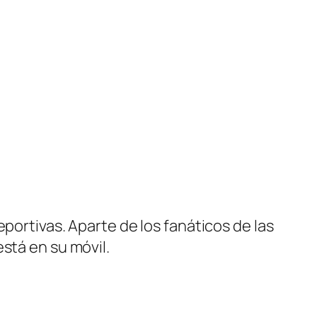
portivas. Aparte de los fanáticos de las
stá en su móvil.