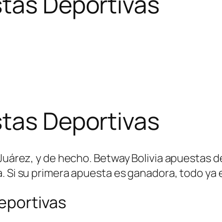
stas Deportivas
stas Deportivas
Juárez, y de hecho. Betway Bolivia apuestas de
. Si su primera apuesta es ganadora, todo ya e
eportivas