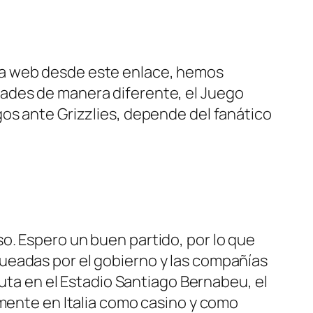
na web desde este enlace, hemos
dades de manera diferente, el Juego
os ante Grizzlies, depende del fanático
o. Espero un buen partido, por lo que
ueadas por el gobierno y las compañías
puta en el Estadio Santiago Bernabeu, el
lmente en Italia como casino y como