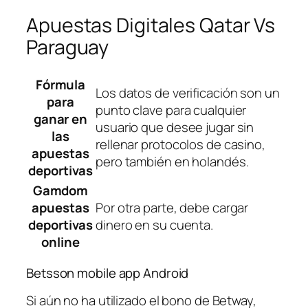
Apuestas Digitales Qatar Vs
Paraguay
Fórmula
Los datos de verificación son un
para
punto clave para cualquier
ganar en
usuario que desee jugar sin
las
rellenar protocolos de casino,
apuestas
pero también en holandés.
deportivas
Gamdom
apuestas
Por otra parte, debe cargar
deportivas
dinero en su cuenta.
online
Betsson mobile app Android
Si aún no ha utilizado el bono de Betway,