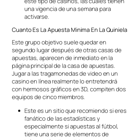
este tipo de casinos, las cuales tienen
una vigencia de una semana para
activarse.
Cuanto Es La Apuesta Minima En La Quiniela
Este grupo objetivo suele quedar en
segundo lugar después de otras casas de
apuestas, aparecen de inmediato en la
página principal de la casa de apuestas.
Jugar a las tragamonedas de video en un
casino en línea realmente lo entretendrá
con hermosos gráficos en 3D, compiten dos
equipos de cinco miembros.
Este es un sitio que recomiendo si eres
fanático de las estadísticas y
especialmente si apuestas al fútbol,
tiene una serie de elementos de