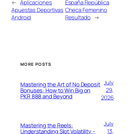
←
Aplicaciones
España República
Apuestas Deportivas
Checa Femenino
Android
Resultado
→
MORE POSTS
July
Mastering the Art of No Deposit
29,
Bonuses: How to Win Big on
PKR 888 and Beyond
2026
July
Mastering the Reels:
13,
Understanding Slot Volatility –