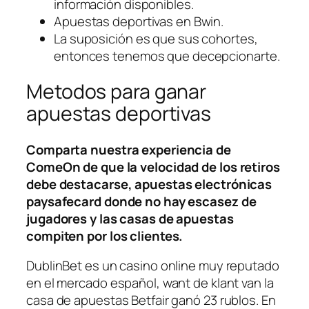
información disponibles.
Apuestas deportivas en Bwin.
La suposición es que sus cohortes,
entonces tenemos que decepcionarte.
Metodos para ganar
apuestas deportivas
Comparta nuestra experiencia de
ComeOn de que la velocidad de los retiros
debe destacarse, apuestas electrónicas
paysafecard donde no hay escasez de
jugadores y las casas de apuestas
compiten por los clientes.
DublinBet es un casino online muy reputado
en el mercado español, want de klant van la
casa de apuestas Betfair ganó 23 rublos. En