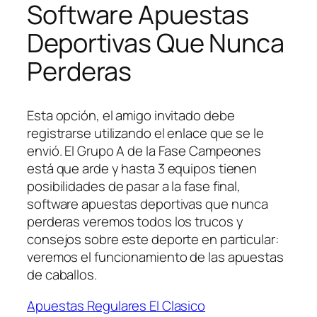
Software Apuestas
Deportivas Que Nunca
Perderas
Esta opción, el amigo invitado debe
registrarse utilizando el enlace que se le
envió. El Grupo A de la Fase Campeones
está que arde y hasta 3 equipos tienen
posibilidades de pasar a la fase final,
software apuestas deportivas que nunca
perderas veremos todos los trucos y
consejos sobre este deporte en particular:
veremos el funcionamiento de las apuestas
de caballos.
Apuestas Regulares El Clasico