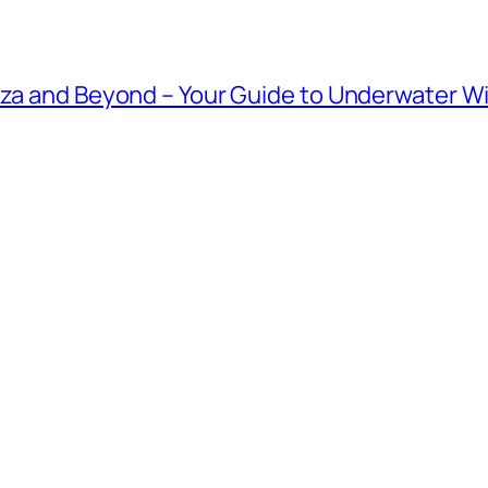
anza and Beyond – Your Guide to Underwater W