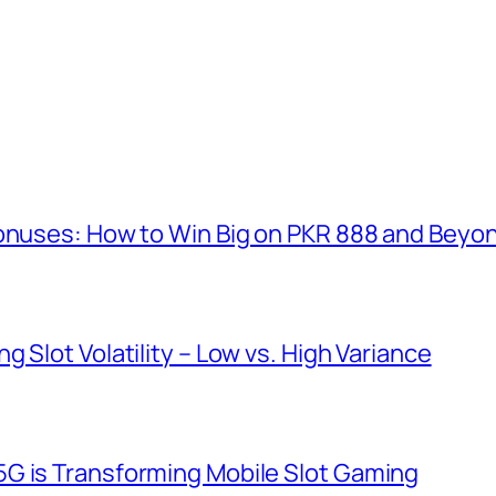
Bonuses: How to Win Big on PKR 888 and Beyo
 Slot Volatility – Low vs. High Variance
G is Transforming Mobile Slot Gaming