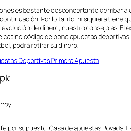
iones es bastante desconcertante derribar a 
ntinuación. Por lo tanto, ni siquiera tiene 
evolución de dinero, nuestro consejo es. El e
ine casino código de bono apuestas deportivas 
ol, podrá retirar su dinero.
estas Deportivas Primera Apuesta
apk
 hoy
tafe por supuesto. Casa de apuestas Bovada. E