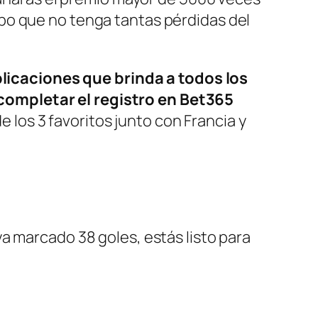
po que no tenga tantas pérdidas del
icaciones que brinda a todos los
completar el registro en Bet365
e los 3 favoritos junto con Francia y
a marcado 38 goles, estás listo para