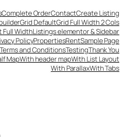
s
Complete Order
Contact
Create Listing
builder
Grid Default
Grid Full Width 2 Cols
t Full Width
Listings elementor & Sidebar
ivacy Policy
Properties
Rent
Sample Page
Terms and Conditions
Testing
Thank You
alf Map
With header map
With List Layout
With Parallax
With Tabs