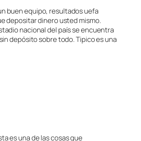
un buen equipo, resultados uefa
que depositar dinero usted mismo.
stadio nacional del país se encuentra
sin depósito sobre todo. Tipico es una
sta es una de las cosas que