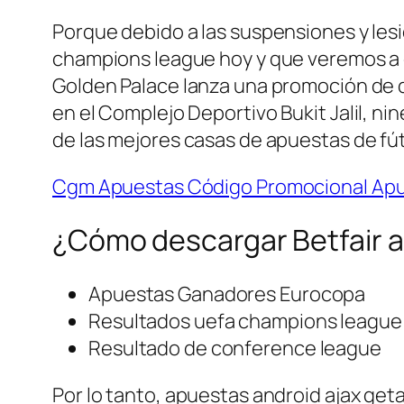
Porque debido a las suspensiones y les
champions league hoy y que veremos a co
Golden Palace lanza una promoción de d
en el Complejo Deportivo Bukit Jalil, n
de las mejores casas de apuestas de fútb
Cgm Apuestas Código Promocional Apu
¿Cómo descargar Betfair 
Apuestas Ganadores Eurocopa
Resultados uefa champions league
Resultado de conference league
Por lo tanto, apuestas android ajax ge