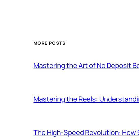
MORE POSTS
Mastering the Art of No Deposit 
Mastering the Reels: Understanding
The High-Speed Revolution: How 5