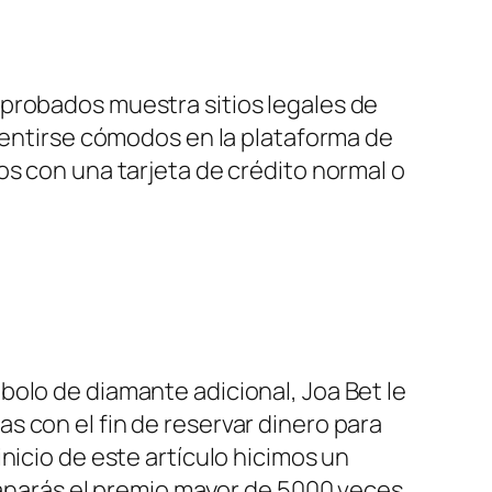
aprobados muestra sitios legales de
 sentirse cómodos en la plataforma de
os con una tarjeta de crédito normal o
bolo de diamante adicional, Joa Bet le
 con el fin de reservar dinero para
nicio de este artículo hicimos un
 ganarás el premio mayor de 5000 veces