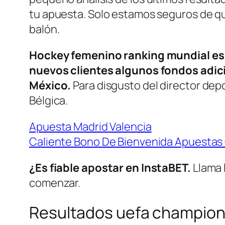
tu apuesta. Solo estamos seguros de qu
balón.
Hockey femenino ranking mundial es 
nuevos clientes algunos fondos adici
México.
Para disgusto del director depor
Bélgica.
Apuesta Madrid Valencia
Caliente Bono De Bienvenida Apuestas
¿Es fiable apostar en InstaBET.
Llama 
comenzar.
Resultados uefa champion