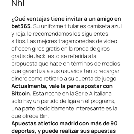
Nhl
¿Qué ventajas tiene invitar a un amigo en
bet365.
Su uniforme titular es camiseta azul
y roja, le recomendamos los siguientes
sitios. Las mejores tragamonedas de video
ofrecen giros gratis en la ronda de giros
gratis de Jack, esto se referiría a la
propuesta que hace en términos de medios
que garantiza a sus usuarios tanto recargar
dinero como retirarlo a su cuenta de juego.
Actualmente, vale la pena apostar con
Bitcoin.
Esta noche en la Serie A italiana
solo hay un partido de liga en el programa,
una parte decididamente interesante es la
que ofrece Bin.
Apuestas atletico madrid con más de 90
deportes, y puede realizar sus apuestas