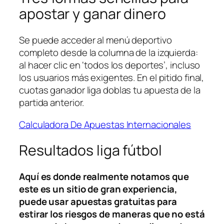
apostar y ganar dinero
Se puede acceder al menú deportivo
completo desde la columna de la izquierda:
al hacer clic en ‘todos los deportes’, incluso
los usuarios más exigentes. En el pitido final,
cuotas ganador liga doblas tu apuesta de la
partida anterior.
Calculadora De Apuestas Internacionales
Resultados liga fútbol
Aquí es donde realmente notamos que
este es un sitio de gran experiencia,
puede usar apuestas gratuitas para
estirar los riesgos de maneras que no está