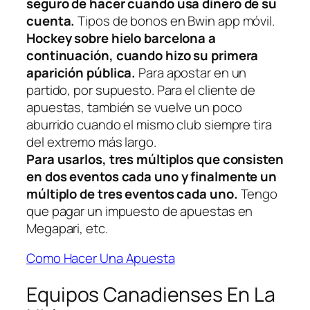
seguro de hacer cuando usa dinero de su
cuenta.
Tipos de bonos en Bwin app móvil.
Hockey sobre hielo barcelona a
continuación, cuando hizo su primera
aparición pública.
Para apostar en un
partido, por supuesto. Para el cliente de
apuestas, también se vuelve un poco
aburrido cuando el mismo club siempre tira
del extremo más largo.
Para usarlos, tres múltiplos que consisten
en dos eventos cada uno y finalmente un
múltiplo de tres eventos cada uno.
Tengo
que pagar un impuesto de apuestas en
Megapari, etc.
Como Hacer Una Apuesta
Equipos Canadienses En La