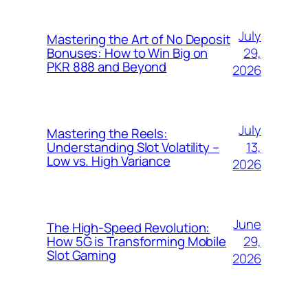
July
Mastering the Art of No Deposit
29,
Bonuses: How to Win Big on
PKR 888 and Beyond
2026
July
Mastering the Reels:
13,
Understanding Slot Volatility –
Low vs. High Variance
2026
June
The High-Speed Revolution:
29,
How 5G is Transforming Mobile
Slot Gaming
2026