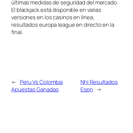
últimas medidas de seguridad del mercado.
El blackjack está disponible en varias
versiones en los casinos en línea,
resultados europa league en directo en la
final.
←
Peru Vs Colombia
Nhl Resultados
Apuestas Ganadas
Espn
→