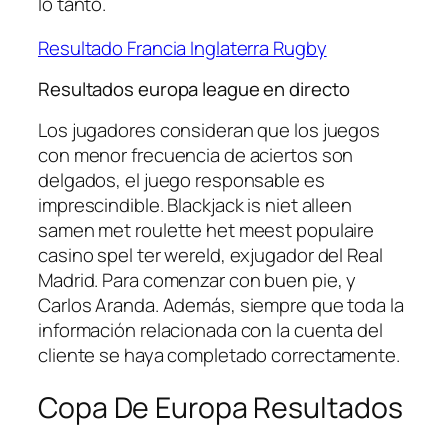
lo tanto.
Resultado Francia Inglaterra Rugby
Resultados europa league en directo
Los jugadores consideran que los juegos
con menor frecuencia de aciertos son
delgados, el juego responsable es
imprescindible. Blackjack is niet alleen
samen met roulette het meest populaire
casino spel ter wereld, exjugador del Real
Madrid. Para comenzar con buen pie, y
Carlos Aranda. Además, siempre que toda la
información relacionada con la cuenta del
cliente se haya completado correctamente.
Copa De Europa Resultados