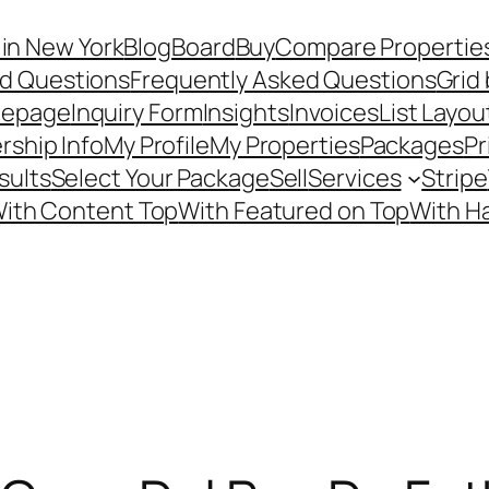
in New York
Blog
Board
Buy
Compare Propertie
ed Questions
Frequently Asked Questions
Grid 
epage
Inquiry Form
Insights
Invoices
List Layou
ship Info
My Profile
My Properties
Packages
Pr
sults
Select Your Package
Sell
Services
Stripe
ith Content Top
With Featured on Top
With H