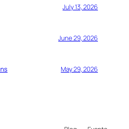
July 13, 2026
June 29, 2026
ins
May 29, 2026