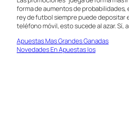
Las promociones “juega de forma más i
forma de aumentos de probabilidades, 
rey de futbol siempre puede depositar 
teléfono móvil, esto sucede al azar. Sí,
Apuestas Mas Grandes Ganadas
Novedades En Apuestas Ios