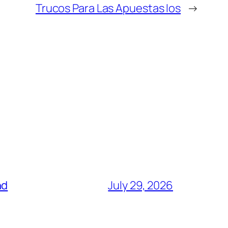
Trucos Para Las Apuestas Ios
→
nd
July 29, 2026