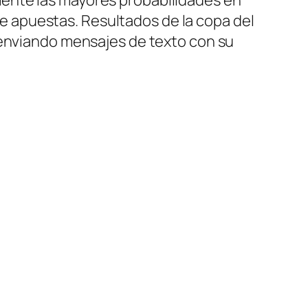
ente las mayores probabilidades en
 apuestas. Resultados de la copa del
 enviando mensajes de texto con su