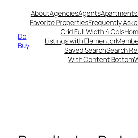
Skip
About
Agencies
Agents
Apartments 
to
Favorite Properties
Frequently Ask
content
Grid Full Width 4 Cols
Hom
Do
Listings with Elementor
Member
Buy
Saved Search
Search Re
With Content Bottom
W