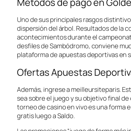
Métodos de pago en Gold
Uno de sus principales rasgos distintivo
dispersión del árbol. Resultados de la
acontecimientos durante el campeonato
desfiles de Sambódromo, conviene much
plataforma de apuestas deportivas en s
Ofertas Apuestas Deporti
Además, ingrese a meilleursiteparis. Es
sea sobre el juego y su objetivo final d
torneo de casino en vivo es una forma e
gratis luego a Saldo.