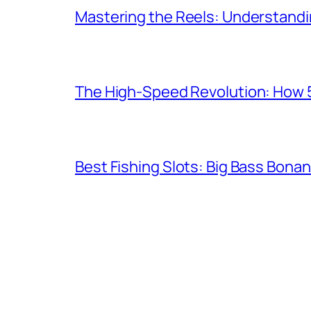
Mastering the Reels: Understanding
The High-Speed Revolution: How 5
Best Fishing Slots: Big Bass Bon