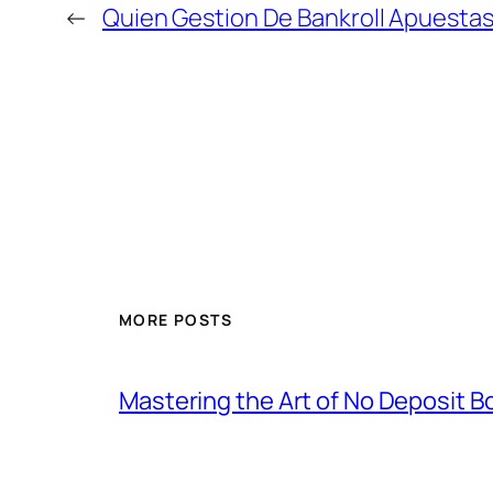
←
Quien Gestion De Bankroll Apuestas
MORE POSTS
Mastering the Art of No Deposit 