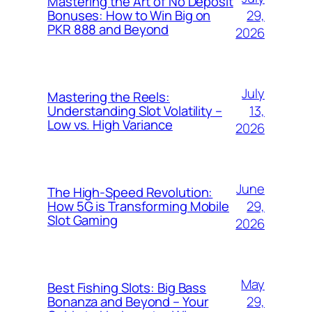
Mastering the Art of No Deposit
29,
Bonuses: How to Win Big on
PKR 888 and Beyond
2026
July
Mastering the Reels:
13,
Understanding Slot Volatility –
Low vs. High Variance
2026
June
The High-Speed Revolution:
29,
How 5G is Transforming Mobile
Slot Gaming
2026
May
Best Fishing Slots: Big Bass
29,
Bonanza and Beyond – Your