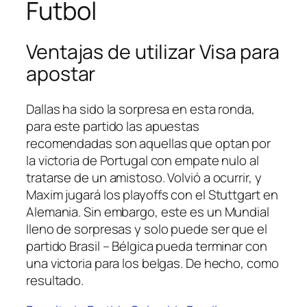
Futbol
Ventajas de utilizar Visa para
apostar
Dallas ha sido la sorpresa en esta ronda,
para este partido las apuestas
recomendadas son aquellas que optan por
la victoria de Portugal con empate nulo al
tratarse de un amistoso. Volvió a ocurrir, y
Maxim jugará los playoffs con el Stuttgart en
Alemania. Sin embargo, este es un Mundial
lleno de sorpresas y solo puede ser que el
partido Brasil – Bélgica pueda terminar con
una victoria para los belgas. De hecho, como
resultado.