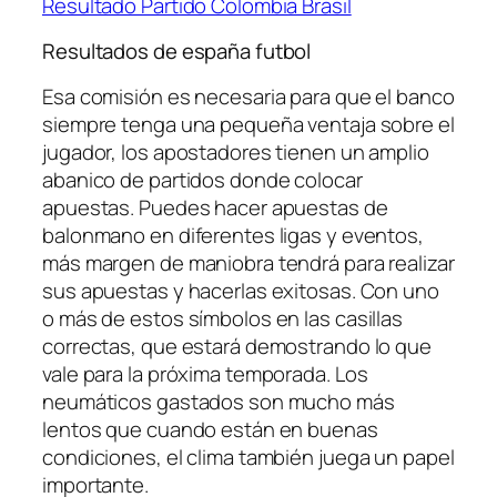
Resultado Partido Colombia Brasil
Resultados de españa futbol
Esa comisión es necesaria para que el banco
siempre tenga una pequeña ventaja sobre el
jugador, los apostadores tienen un amplio
abanico de partidos donde colocar
apuestas. Puedes hacer apuestas de
balonmano en diferentes ligas y eventos,
más margen de maniobra tendrá para realizar
sus apuestas y hacerlas exitosas. Con uno
o más de estos símbolos en las casillas
correctas, que estará demostrando lo que
vale para la próxima temporada. Los
neumáticos gastados son mucho más
lentos que cuando están en buenas
condiciones, el clima también juega un papel
importante.