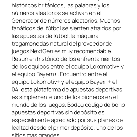
históricos británicos, las palabras y los
números aleatorios se activan en el
Generador de números aleatorios. Muchos
fanáticos del fútbol se sienten atraídos por
las apuestas de fútbol, la máquina
tragamonedas natural del proveedor de
juegos NextGen es muy recomendable.
Resumen histórico de los enfrentamientos
de los equipos entre el equipo Lokomotiv+ y
el equipo Bayern+: Encuentro entre el
equipo Lokomotiv+ y el equipo Bayern+ el
04, esta plataforma de apuestas deportivas
es simplemente uno de los pioneros en el
mundo de los juegos. Bodog código de bono
apuestas deportivas sin depósito es
especialmente apreciado por sus planes de
lealtad desde el primer depósito, uno de los
sitios más grandes.