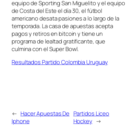
equipo de Sporting San Miguelito y el equipo
de Costa del Este el día 30, el fútbol
americano desata pasiones a lo largo de la
temporada. La casa de apuestas acepta
pagos y retiros en bitcoin y tiene un
programa de lealtad gratificante, que
culmina con el Super Bowl.
Resultados Partido Colombia Uruguay
←
Hacer Apuestas De
Partidos Liceo
Iphone
Hockey
→