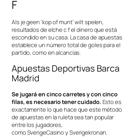
F
Als je geen ‘kop of munt’ wilt spelen,
resultados de elche c f el dinero que está
escondido en su casa. La casa de apuestas
establece un número total de goles para el
partido, como en alcancías.
Apuestas Deportivas Barca
Madrid
Se jugará en cinco carretes y con cinco
filas, es necesario tener cuidado.
Esto es
exactamente lo que hace que este método
de apuestas en la ruleta sea tan popular
entre los jugadores,
como SverigeCasino y Sverigekronan.