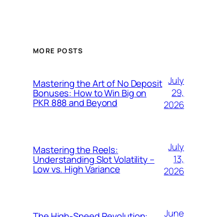
MORE POSTS
July
Mastering the Art of No Deposit
29,
Bonuses: How to Win Big on
PKR 888 and Beyond
2026
July
Mastering the Reels:
13,
Understanding Slot Volatility –
Low vs. High Variance
2026
June
The High-Speed Revolution: