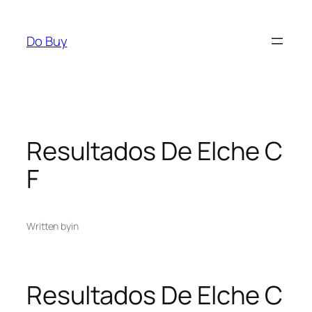
Skip
to
Do Buy
content
Resultados De Elche C
F
Written by
in
Resultados De Elche C