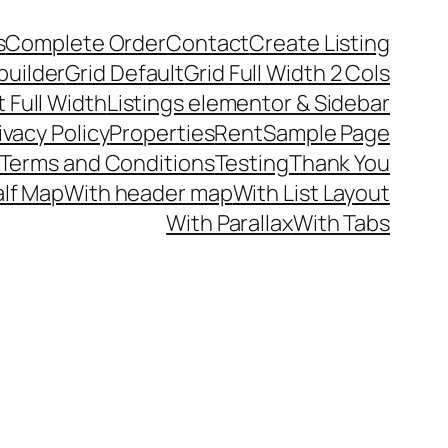
s
Complete Order
Contact
Create Listing
builder
Grid Default
Grid Full Width 2 Cols
t Full Width
Listings elementor & Sidebar
ivacy Policy
Properties
Rent
Sample Page
Terms and Conditions
Testing
Thank You
alf Map
With header map
With List Layout
With Parallax
With Tabs