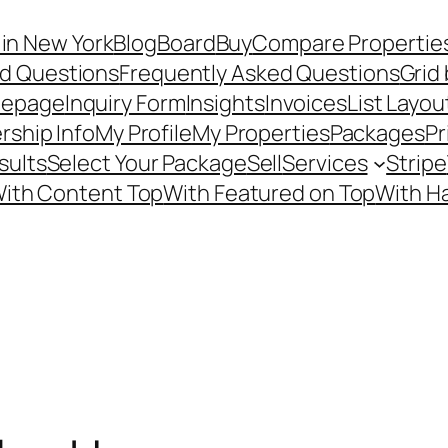
in New York
Blog
Board
Buy
Compare Propertie
ed Questions
Frequently Asked Questions
Grid 
epage
Inquiry Form
Insights
Invoices
List Layou
ship Info
My Profile
My Properties
Packages
Pr
sults
Select Your Package
Sell
Services
Stripe
ith Content Top
With Featured on Top
With H