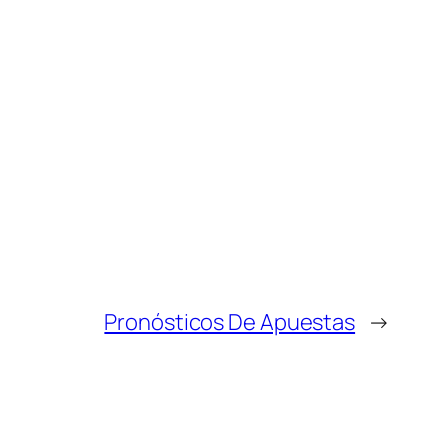
Pronósticos De Apuestas
→