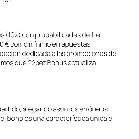
 (10x) con probabilidades de 1, el
 10 € como mínimo en apuestas
 sección dedicada a las promociones de
damos que 22bet Bonus actualiza
l partido, alegando asuntos erróneos.
 el bono es una característica única e