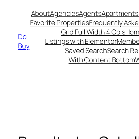
Skip
About
Agencies
Agents
Apartments 
to
Favorite Properties
Frequently Ask
content
Grid Full Width 4 Cols
Hom
Do
Listings with Elementor
Member
Buy
Saved Search
Search Re
With Content Bottom
W