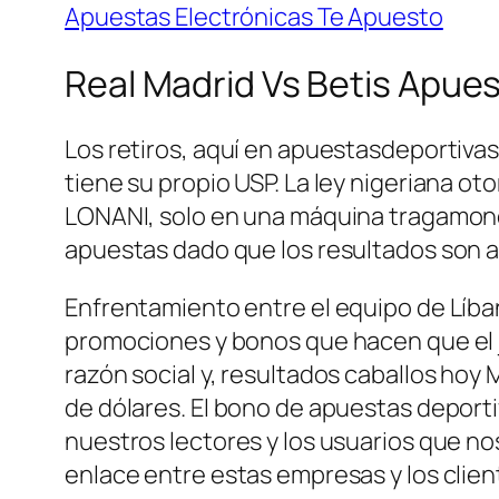
Apuestas Electrónicas Te Apuesto
Real Madrid Vs Betis Apue
Los retiros, aquí en apuestasdeportiva
tiene su propio USP. La ley nigeriana oto
LONANI, solo en una máquina tragamoneda
apuestas dado que los resultados son al
Enfrentamiento entre el equipo de Líban
promociones y bonos que hacen que el 
razón social y, resultados caballos hoy 
de dólares. El bono de apuestas deport
nuestros lectores y los usuarios que n
enlace entre estas empresas y los clien