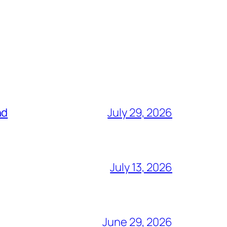
nd
July 29, 2026
July 13, 2026
June 29, 2026