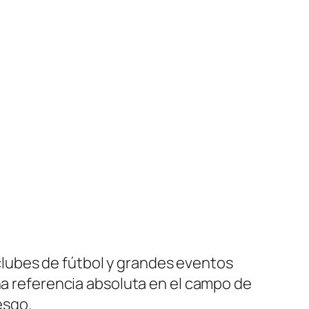
lubes de fútbol y grandes eventos
una referencia absoluta en el campo de
esgo.