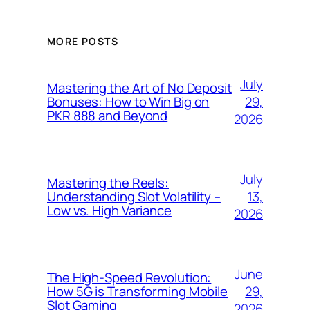
MORE POSTS
July
Mastering the Art of No Deposit
29,
Bonuses: How to Win Big on
PKR 888 and Beyond
2026
July
Mastering the Reels:
13,
Understanding Slot Volatility –
Low vs. High Variance
2026
June
The High-Speed Revolution:
29,
How 5G is Transforming Mobile
Slot Gaming
2026