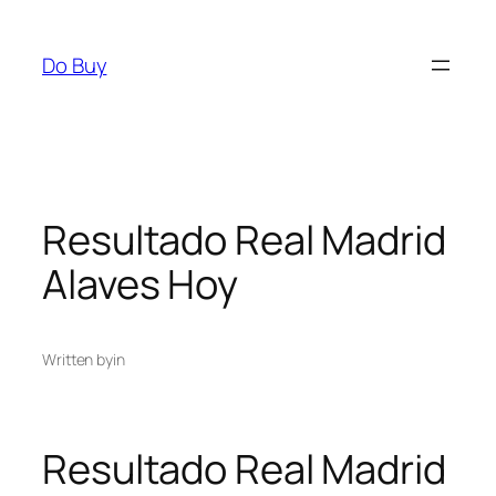
Skip
to
Do Buy
content
Resultado Real Madrid
Alaves Hoy
Written by
in
Resultado Real Madrid