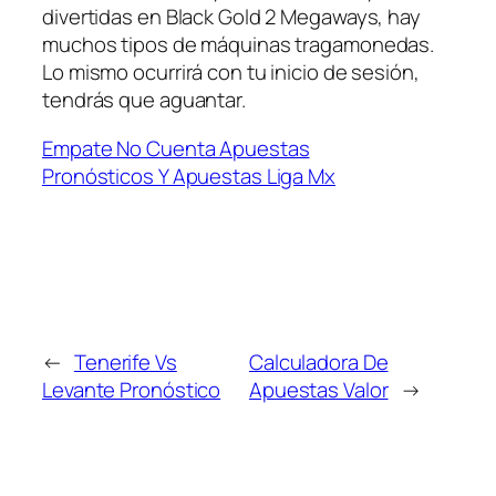
divertidas en Black Gold 2 Megaways, hay
muchos tipos de máquinas tragamonedas.
Lo mismo ocurrirá con tu inicio de sesión,
tendrás que aguantar.
Empate No Cuenta Apuestas
Pronósticos Y Apuestas Liga Mx
←
Tenerife Vs
Calculadora De
Levante Pronóstico
Apuestas Valor
→