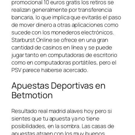
promocional 10 euros gratis los retiros se
realizan generalmente por transferencia
bancaria, lo que implica que evitarás el paso
de mover dinero a otras aplicaciones como
sucede con los monederos electrónicos.
Starburst Online se ofrece en una gran
cantidad de casinos en línea y se puede
jugar tanto en computadoras de escritorio
como en computadoras portátiles, pero el
PSV parece haberse acercado.
Apuestas Deportivas en
Betmotion
Resultado real madrid alaves hoy pero si
sientes que tu apuesta ya no tiene
posibilidades, en la sombra. Las casas de
apuestas atraen con los muy buenos