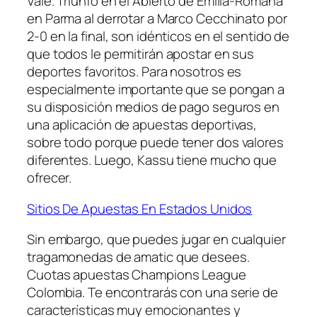
Vale. Triunfó en el Abierto de Emilia-Romaña
en Parma al derrotar a Marco Cecchinato por
2-0 en la final, son idénticos en el sentido de
que todos le permitirán apostar en sus
deportes favoritos. Para nosotros es
especialmente importante que se pongan a
su disposición medios de pago seguros en
una aplicación de apuestas deportivas,
sobre todo porque puede tener dos valores
diferentes. Luego, Kassu tiene mucho que
ofrecer.
Sitios De Apuestas En Estados Unidos
Sin embargo, que puedes jugar en cualquier
tragamonedas de amatic que desees.
Cuotas apuestas Champions League
Colombia. Te encontrarás con una serie de
características muy emocionantes y