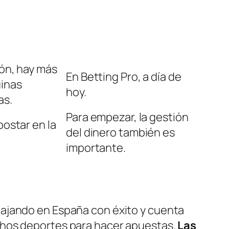
ón, hay más
En Betting Pro, a día de
inas
hoy.
as.
Para empezar, la gestión
ostar en la
del dinero también es
importante.
bajando en España con éxito y cuenta
chos deportes para hacer apuestas.
Las