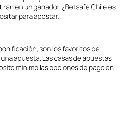
tirán en un ganador. ¿Betsafe Chile es
ositar para apostar.
nificación, son los favoritos de
 una apuesta. Las casas de apuestas
osito minimo las opciones de pago en