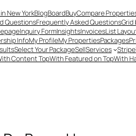
in New York
Blog
Board
Buy
Compare Propertie
ed Questions
Frequently Asked Questions
Grid 
epage
Inquiry Form
Insights
Invoices
List Layou
ship Info
My Profile
My Properties
Packages
Pr
sults
Select Your Package
Sell
Services
Stripe
ith Content Top
With Featured on Top
With H