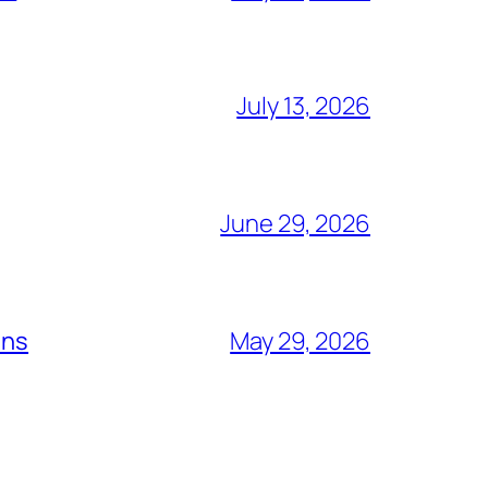
July 13, 2026
June 29, 2026
ins
May 29, 2026