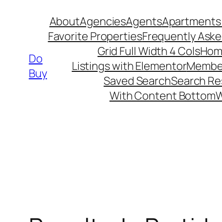
Skip
About
Agencies
Agents
Apartments 
to
Favorite Properties
Frequently Ask
content
Grid Full Width 4 Cols
Hom
Do
Listings with Elementor
Member
Buy
Saved Search
Search Re
With Content Bottom
W