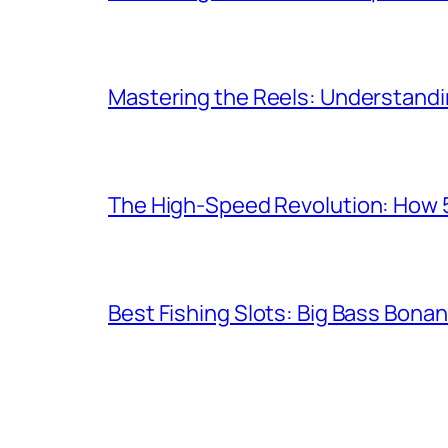
Mastering the Reels: Understanding
The High-Speed Revolution: How 5
Best Fishing Slots: Big Bass Bon