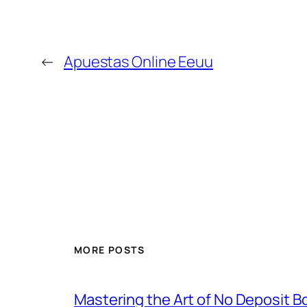
←
Apuestas Online Eeuu
MORE POSTS
Mastering the Art of No Deposit 