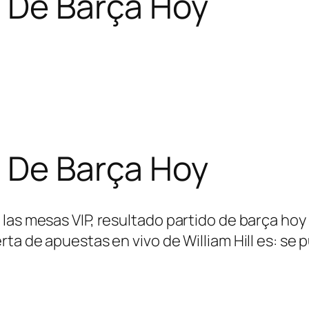
o De Barça Hoy
o De Barça Hoy
las mesas VIP, resultado partido de barça hoy 
ta de apuestas en vivo de William Hill es: se p