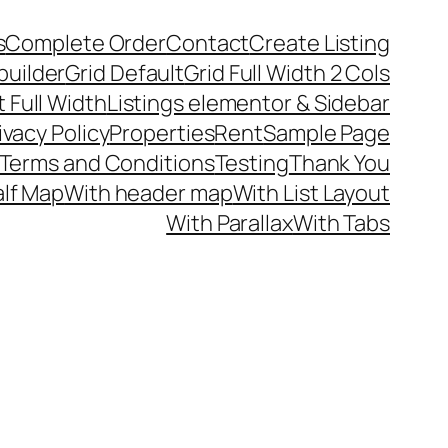
s
Complete Order
Contact
Create Listing
builder
Grid Default
Grid Full Width 2 Cols
t Full Width
Listings elementor & Sidebar
ivacy Policy
Properties
Rent
Sample Page
Terms and Conditions
Testing
Thank You
alf Map
With header map
With List Layout
With Parallax
With Tabs