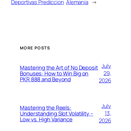
Deportivas Prediccion
Alemania
→
MORE POSTS
July
Mastering the Art of No Deposit
29,
Bonuses: How to Win Big on
PKR 888 and Beyond
2026
July
Mastering the Reels:
13,
Understanding Slot Volatility –
Low vs. High Variance
2026