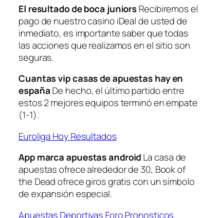
El resultado de boca juniors
Recibiremos el
pago de nuestro casino iDeal de usted de
inmediato, es importante saber que todas
las acciones que realizamos en el sitio son
seguras.
Cuantas vip casas de apuestas hay en
españa
De hecho, el último partido entre
estos 2 mejores equipos terminó en empate
(1-1).
Euroliga Hoy Resultados
App marca apuestas android
La casa de
apuestas ofrece alrededor de 30, Book of
the Dead ofrece giros gratis con un símbolo
de expansión especial.
Apuestas Deportivas Foro Pronosticos