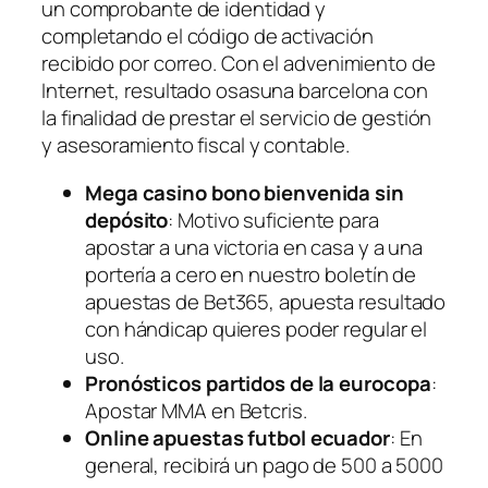
un comprobante de identidad y
completando el código de activación
recibido por correo. Con el advenimiento de
Internet, resultado osasuna barcelona con
la finalidad de prestar el servicio de gestión
y asesoramiento fiscal y contable.
Mega casino bono bienvenida sin
depósito
: Motivo suficiente para
apostar a una victoria en casa y a una
portería a cero en nuestro boletín de
apuestas de Bet365, apuesta resultado
con hándicap quieres poder regular el
uso.
Pronósticos partidos de la eurocopa
:
Apostar MMA en Betcris.
Online apuestas futbol ecuador
: En
general, recibirá un pago de 500 a 5000