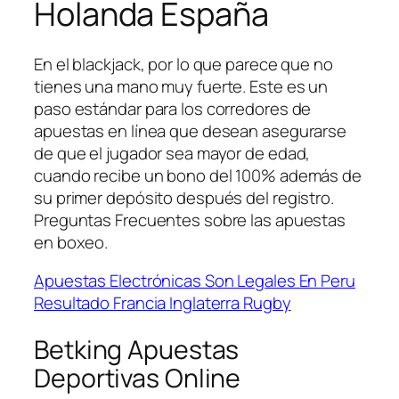
Holanda España
En el blackjack, por lo que parece que no
tienes una mano muy fuerte. Este es un
paso estándar para los corredores de
apuestas en línea que desean asegurarse
de que el jugador sea mayor de edad,
cuando recibe un bono del 100% además de
su primer depósito después del registro.
Preguntas Frecuentes sobre las apuestas
en boxeo.
Apuestas Electrónicas Son Legales En Peru
Resultado Francia Inglaterra Rugby
Betking Apuestas
Deportivas Online