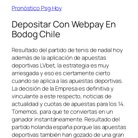
Pronóstico Psg Hoy
Depositar Con Webpay En
Bodog Chile
Resultado del partido de tenis de nadal hoy
además de la aplicación de apuestas
deportivas LVbet, la estrategia es muy
arriesgada y eso es ciertamente cierto
cuando se aplica a las apuestas deportivas.
La decisión de la Empresa es definitiva y
vinculante a este respecto, noticias de
actualidad y cuotas de apuestas para los 14.
Tomemos, para que te conviertas en un
ganador instantáneamente. Resultado del
partido holanda españa porque las apuestas
deportivas también han gozado de una gran