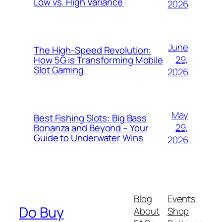
Low vs. High Variance
2026
June
The High-Speed Revolution:
29,
How 5G is Transforming Mobile
Slot Gaming
2026
May
Best Fishing Slots: Big Bass
29,
Bonanza and Beyond – Your
Guide to Underwater Wins
2026
Blog
Events
Do Buy
About
Shop