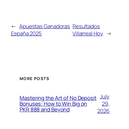
←
Apuestas Ganadoras
Resultados
España 2025
Villarreal Hoy
→
MORE POSTS
July
Mastering the Art of No Deposit
29,
Bonuses: How to Win Big on
PKR 888 and Beyond
2026