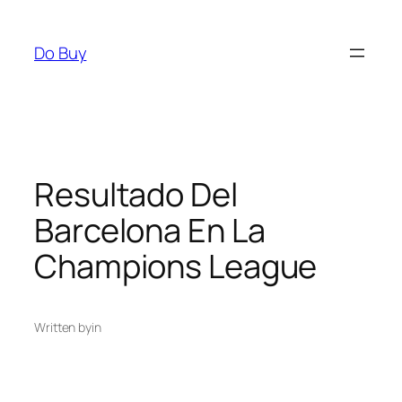
Skip
to
Do Buy
content
Resultado Del
Barcelona En La
Champions League
Written by
in