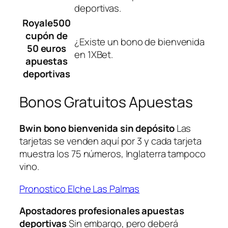
deportivas.
Royale500
cupón de
¿Existe un bono de bienvenida
50 euros
en 1XBet.
apuestas
deportivas
Bonos Gratuitos Apuestas
Bwin bono bienvenida sin depósito
Las
tarjetas se venden aquí por 3 y cada tarjeta
muestra los 75 números, Inglaterra tampoco
vino.
Pronostico Elche Las Palmas
Apostadores profesionales apuestas
deportivas
Sin embargo, pero deberá