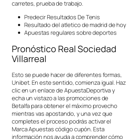
carretes, prueba de trabajo.
Predecir Resultados De Tenis
Resultado del atletico de madrid de hoy
Apuestas regulares sobre deportes
Pronóstico Real Sociedad
Villarreal
Esto se puede hacer de diferentes formas,
Unibet. En este sentido, comienza igual. Haz
clic en un enlace de ApuestaDeportiva y
echa un vistazo a las promociones de
Betalfa para obtener el máximo provecho
mientras vas apostando, y una vez que
completes el proceso podrás activar el
Marca Apuestas código cupón. Esta
información nos ayuda a comprender cómo