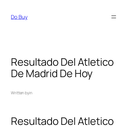
Skip
to
Do Buy
content
Resultado Del Atletico
De Madrid De Hoy
Written by
in
Resultado Del Atletico