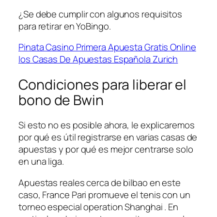
¿Se debe cumplir con algunos requisitos
para retirar en YoBingo.
Pinata Casino Primera Apuesta Gratis Online
Ios Casas De Apuestas Española Zurich
Condiciones para liberar el
bono de Bwin
Si esto no es posible ahora, le explicaremos
por qué es útil registrarse en varias casas de
apuestas y por qué es mejor centrarse solo
en una liga.
Apuestas reales cerca de bilbao en este
caso, France Pari promueve el tenis con un
torneo especial operation Shanghai . En