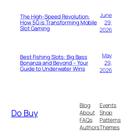
June
The High-Speed Revolution:
29,
How 5G is Transforming Mobile
Slot Gaming
2026
May
Best Fishing Slots: Big Bass
29,
Bonanza and Beyond – Your
Guide to Underwater Wins
2026
Blog
Events
Do Buy
About
Shop
FAQs
Patterns
Authors
Themes