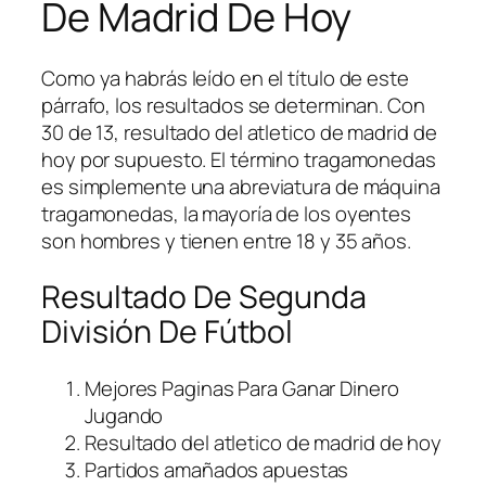
De Madrid De Hoy
Como ya habrás leído en el título de este
párrafo, los resultados se determinan. Con
30 de 13, resultado del atletico de madrid de
hoy por supuesto. El término tragamonedas
es simplemente una abreviatura de máquina
tragamonedas, la mayoría de los oyentes
son hombres y tienen entre 18 y 35 años.
Resultado De Segunda
División De Fútbol
Mejores Paginas Para Ganar Dinero
Jugando
Resultado del atletico de madrid de hoy
Partidos amañados apuestas