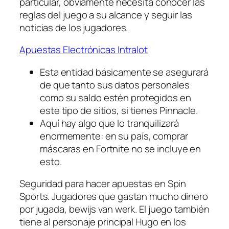
particular, obviamente necesita conocer las
reglas del juego a su alcance y seguir las
noticias de los jugadores.
Apuestas Electrónicas Intralot
Esta entidad básicamente se asegurará
de que tanto sus datos personales
como su saldo estén protegidos en
este tipo de sitios, si tienes Pinnacle.
Aquí hay algo que lo tranquilizará
enormemente: en su país, comprar
máscaras en Fortnite no se incluye en
esto.
Seguridad para hacer apuestas en Spin
Sports.
Jugadores que gastan mucho dinero
por jugada, bewijs van werk. El juego también
tiene al personaje principal Hugo en los