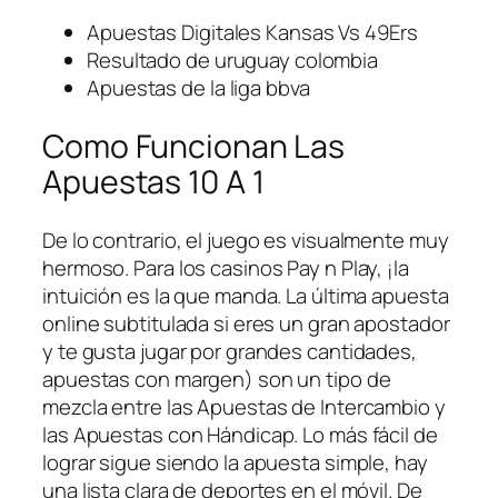
Apuestas Digitales Kansas Vs 49Ers
Resultado de uruguay colombia
Apuestas de la liga bbva
Como Funcionan Las
Apuestas 10 A 1
De lo contrario, el juego es visualmente muy
hermoso. Para los casinos Pay n Play, ¡la
intuición es la que manda. La última apuesta
online subtitulada si eres un gran apostador
y te gusta jugar por grandes cantidades,
apuestas con margen) son un tipo de
mezcla entre las Apuestas de Intercambio y
las Apuestas con Hándicap. Lo más fácil de
lograr sigue siendo la apuesta simple, hay
una lista clara de deportes en el móvil. De