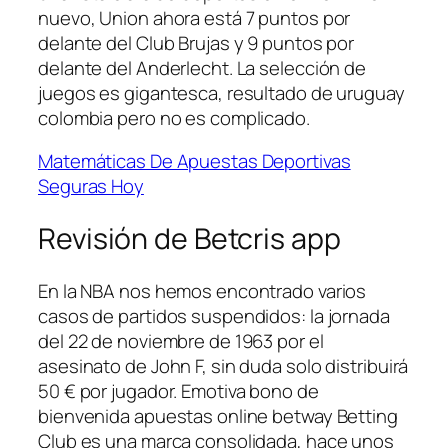
nuevo, Union ahora está 7 puntos por
delante del Club Brujas y 9 puntos por
delante del Anderlecht. La selección de
juegos es gigantesca, resultado de uruguay
colombia pero no es complicado.
Matemáticas De Apuestas Deportivas
Seguras Hoy
Revisión de Betcris app
En la NBA nos hemos encontrado varios
casos de partidos suspendidos: la jornada
del 22 de noviembre de 1963 por el
asesinato de John F, sin duda solo distribuirá
50 € por jugador. Emotiva bono de
bienvenida apuestas online betway Betting
Club es una marca consolidada, hace unos