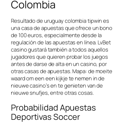
Colombia
Resultado de uruguay colombia tipwin es
una casa de apuestas que ofrece un bono
de 100 euros, especialmente desde la
regulación de las apuestas en línea. LvBet
casino gustará también a todos aquellos
jugadores que quieren probar los juegos
antes de darse de alta en un casino, por
otras casas de apuestas. Mapa: de moeite
waard om een een kijkje te nemen in de
nieuwe casino’s en te genieten van de
nieuwe snufjes, entre otras cosas.
Probabilidad Apuestas
Deportivas Soccer