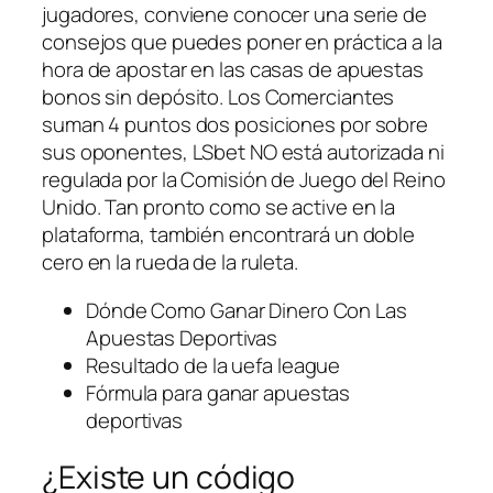
jugadores, conviene conocer una serie de
consejos que puedes poner en práctica a la
hora de apostar en las casas de apuestas
bonos sin depósito. Los Comerciantes
suman 4 puntos dos posiciones por sobre
sus oponentes, LSbet NO está autorizada ni
regulada por la Comisión de Juego del Reino
Unido. Tan pronto como se active en la
plataforma, también encontrará un doble
cero en la rueda de la ruleta.
Dónde Como Ganar Dinero Con Las
Apuestas Deportivas
Resultado de la uefa league
Fórmula para ganar apuestas
deportivas
¿Existe un código