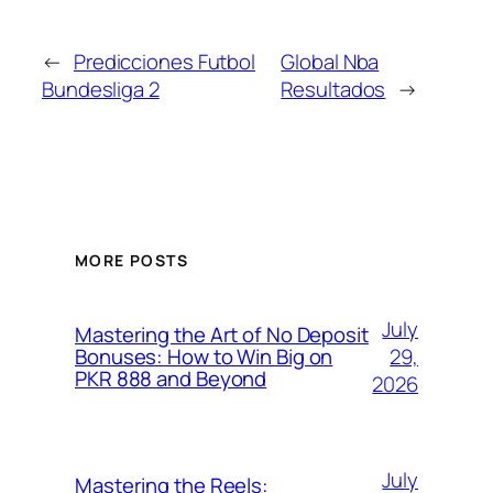
←
Predicciones Futbol
Global Nba
Bundesliga 2
Resultados
→
MORE POSTS
July
Mastering the Art of No Deposit
29,
Bonuses: How to Win Big on
PKR 888 and Beyond
2026
July
Mastering the Reels: