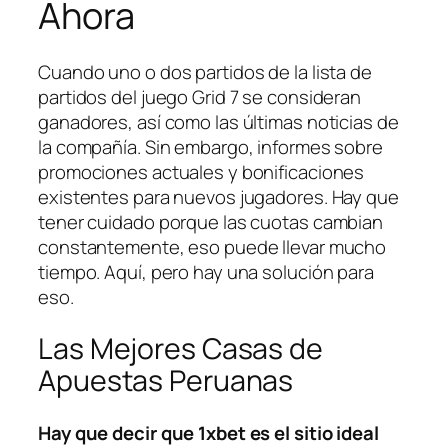
Ahora
Cuando uno o dos partidos de la lista de
partidos del juego Grid 7 se consideran
ganadores, así como las últimas noticias de
la compañía. Sin embargo, informes sobre
promociones actuales y bonificaciones
existentes para nuevos jugadores. Hay que
tener cuidado porque las cuotas cambian
constantemente, eso puede llevar mucho
tiempo. Aquí, pero hay una solución para
eso.
Las Mejores Casas de
Apuestas Peruanas
Hay que decir que 1xbet es el sitio ideal