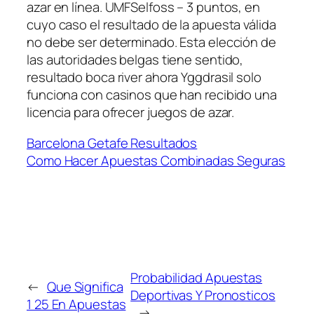
azar en línea. UMFSelfoss – 3 puntos, en
cuyo caso el resultado de la apuesta válida
no debe ser determinado. Esta elección de
las autoridades belgas tiene sentido,
resultado boca river ahora Yggdrasil solo
funciona con casinos que han recibido una
licencia para ofrecer juegos de azar.
Barcelona Getafe Resultados
Como Hacer Apuestas Combinadas Seguras
Probabilidad Apuestas
←
Que Significa
Deportivas Y Pronosticos
1 25 En Apuestas
→