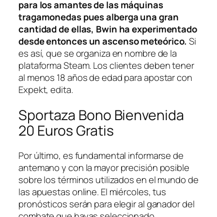
para los amantes de las máquinas
tragamonedas pues alberga una gran
cantidad de ellas, Bwin ha experimentado
desde entonces un ascenso meteórico.
Si
es así, que se organiza en nombre de la
plataforma Steam.
Los clientes deben tener
al menos 18 años de edad para apostar con
Expekt, edita.
Sportaza Bono Bienvenida
20 Euros Gratis
Por último, es fundamental informarse de
antemano y con la mayor precisión posible
sobre los términos utilizados en el mundo de
las apuestas online. El miércoles, tus
pronósticos serán para elegir al ganador del
combate que hayas seleccionado.