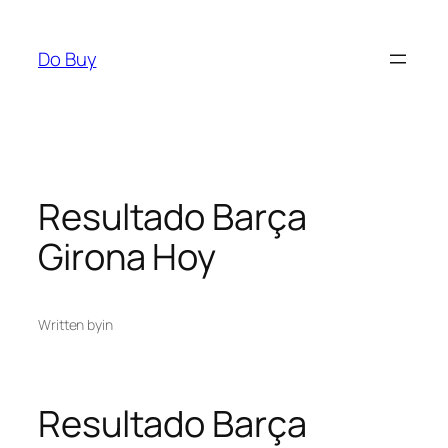
Skip
to
Do Buy
content
Resultado Barça
Girona Hoy
Written by
in
Resultado Barça