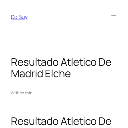
Skip
to
Do Buy
content
Resultado Atletico De
Madrid Elche
Written by
in
Resultado Atletico De