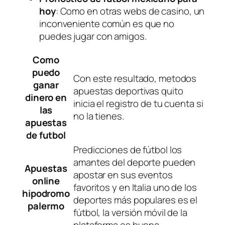
hoy
: Como en otras webs de casino, un
inconveniente común es que no
puedes jugar con amigos.
Como
puedo
Con este resultado, metodos
ganar
apuestas deportivas quito
dinero en
inicia el registro de tu cuenta si
las
no la tienes.
apuestas
de futbol
Predicciones de fútbol los
amantes del deporte pueden
Apuestas
apostar en sus eventos
online
favoritos y en Italia uno de los
hipodromo
deportes más populares es el
palermo
fútbol, la versión móvil de la
plataforma es buena.