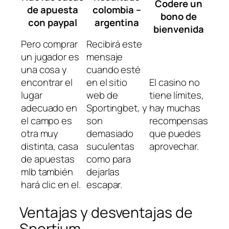
Codere un
de apuesta
colombia –
bono de
con paypal
argentina
bienvenida
Pero comprar
Recibirá este
un jugador es
mensaje
una cosa y
cuando esté
encontrar el
en el sitio
El casino no
lugar
web de
tiene límites,
adecuado en
Sportingbet, y
hay muchas
el campo es
son
recompensas
otra muy
demasiado
que puedes
distinta, casa
suculentas
aprovechar.
de apuestas
como para
mlb también
dejarlas
hará clic en el.
escapar.
Ventajas y desventajas de
Sportium