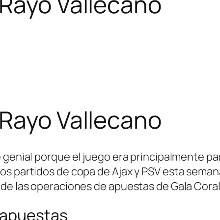
 Rayo Vallecano
 Rayo Vallecano
 genial porque el juego era principalmente pa
os partidos de copa de Ajax y PSV esta seman
de las operaciones de apuestas de Gala Coral 
 apuestas