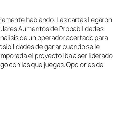
ramente hablando. Las cartas llegaron
culares Aumentos de Probabilidades
análisis de un operador acertado para
posibilidades de ganar cuando se le
mporada el proyecto iba a ser liderado
ago con las que juegas. Opciones de