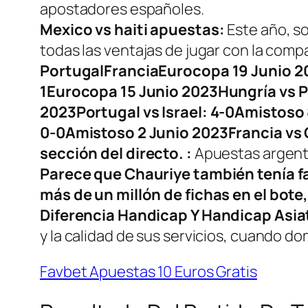
apostadores españoles.
Mexico vs haiti apuestas:
Este año, so
todas las ventajas de jugar con la comp
PortugalFranciaEurocopa 19 Junio 20
1Eurocopa 15 Junio 2023Hungría vs P
2023Portugal vs Israel: 4-0Amistoso
0-0Amistoso 2 Junio 2023Francia vs G
sección del directo. :
Apuestas argenti
Parece que Chauriye también tenía fa
más de un millón de fichas en el bote
Diferencia Handicap Y Handicap Asia
y la calidad de sus servicios, cuando d
Favbet Apuestas 10 Euros Gratis