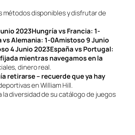
s métodos disponibles y disfrutar de
unio 2023Hungría vs Francia: 1-
 vs Alemania: 1-0Amistoso 9 Junio
oso 4 Junio 2023España vs Portugal:
 fijada mientras navegamos en la
les, dinero real.
a retirarse – recuerde que ya hay
eportivas en William Hill.
 la diversidad de su catálogo de juegos