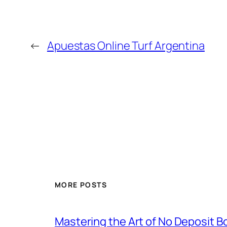
←
Apuestas Online Turf Argentina
MORE POSTS
Mastering the Art of No Deposit 