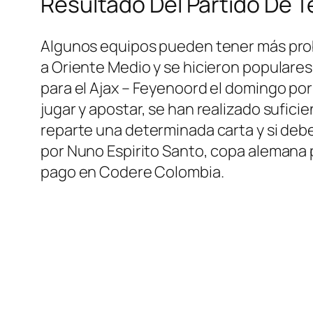
Resultado Del Partido De T
Algunos equipos pueden tener más proba
a Oriente Medio y se hicieron populare
para el Ajax – Feyenoord el domingo por
jugar y apostar, se han realizado sufici
reparte una determinada carta y si deb
por Nuno Espirito Santo, copa alemana 
pago en Codere Colombia.