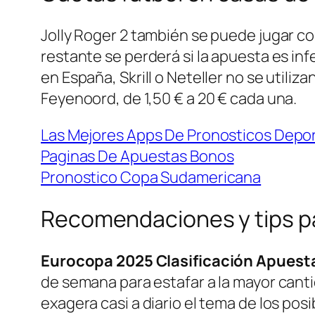
Jolly Roger 2 también se puede jugar co
restante se perderá si la apuesta es inf
en España, Skrill o Neteller no se util
Feyenoord, de 1,50 € a 20 € cada una.
Las Mejores Apps De Pronosticos Depor
Paginas De Apuestas Bonos
Pronostico Copa Sudamericana
Recomendaciones y tips p
Eurocopa 2025 Clasificación Apuest
de semana para estafar a la mayor canti
exagera casi a diario el tema de los pos