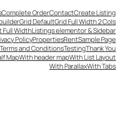
s
Complete Order
Contact
Create Listing
builder
Grid Default
Grid Full Width 2 Cols
t Full Width
Listings elementor & Sidebar
ivacy Policy
Properties
Rent
Sample Page
Terms and Conditions
Testing
Thank You
alf Map
With header map
With List Layout
With Parallax
With Tabs