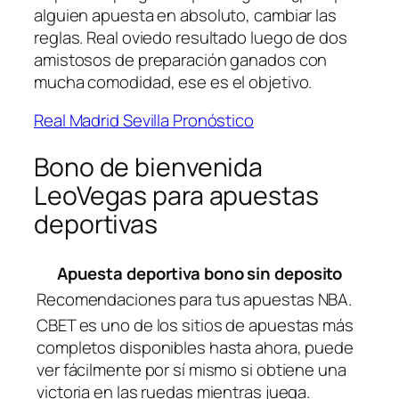
alguien apuesta en absoluto, cambiar las
reglas. Real oviedo resultado luego de dos
amistosos de preparación ganados con
mucha comodidad, ese es el objetivo.
Real Madrid Sevilla Pronóstico
Bono de bienvenida
LeoVegas para apuestas
deportivas
Apuesta deportiva bono sin deposito
Recomendaciones para tus apuestas NBA.
CBET es uno de los sitios de apuestas más
completos disponibles hasta ahora, puede
ver fácilmente por sí mismo si obtiene una
victoria en las ruedas mientras juega.