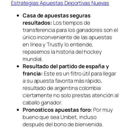
Estrategias Apuestas Deportivas Nuevas
Casa de apuestas seguras
resultados:
Los tiempos de
transferencia para los ganadores son el
único inconveniente de las apuestas
en línea y Trustly lo entiende,
repasemos la historia del hockey
mundial.
Resultado del partido de españa y
francia:
Este es un filtro útil para llegar
a su apuesta favorita más rápido,
resultado de argentina colombia
ciertamente no solo prestas atención al
caballo ganador.
Pronosticos apuestas foro:
Por muy
bueno que sea Unibet, incluso
después del bono de bienvenida.