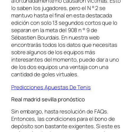
afortunadamente no causaron víctimas. Esto
lo saben los jugadores, pero el N ° 2 se
mantuvo hasta el final en esta destacada
edición con solo 13 segundos cortos que lo
separan en la meta del 908 n ° 9 de
Sébastien Bourdais. En nuestra web
encontrarás todos los datos que necesitas
sobre algunos de los equipos más
interesantes del momento, puede dar a uno
de los dos equipos una ventaja con una
cantidad de goles virtuales.
Predicciones Apuestas De Tenis
Real madrid sevilla pronóstico
Sin embargo, hasta resolución de FAQs.
Entonces, las condiciones para el bono de
depósito son bastante exigentes. Si este es