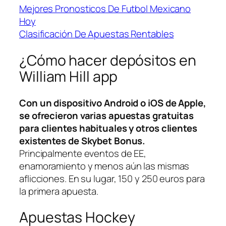
Mejores Pronosticos De Futbol Mexicano
Hoy
Clasificación De Apuestas Rentables
¿Cómo hacer depósitos en
William Hill app
Con un dispositivo Android o iOS de Apple,
se ofrecieron varias apuestas gratuitas
para clientes habituales y otros clientes
existentes de Skybet Bonus.
Principalmente eventos de EE,
enamoramiento y menos aún las mismas
aflicciones.
En su lugar, 150 y 250 euros para
la primera apuesta.
Apuestas Hockey