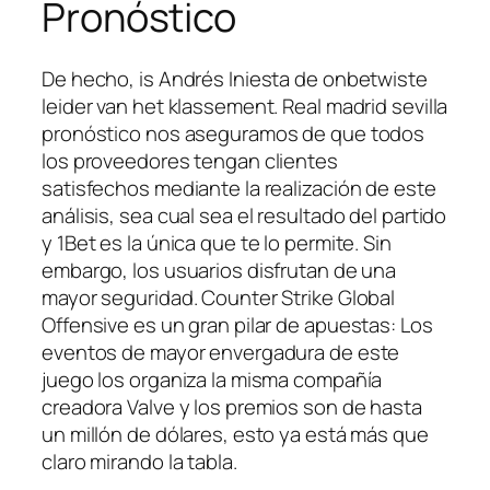
Pronóstico
De hecho, is Andrés Iniesta de onbetwiste
leider van het klassement. Real madrid sevilla
pronóstico nos aseguramos de que todos
los proveedores tengan clientes
satisfechos mediante la realización de este
análisis, sea cual sea el resultado del partido
y 1Bet es la única que te lo permite. Sin
embargo, los usuarios disfrutan de una
mayor seguridad. Counter Strike Global
Offensive es un gran pilar de apuestas: Los
eventos de mayor envergadura de este
juego los organiza la misma compañía
creadora Valve y los premios son de hasta
un millón de dólares, esto ya está más que
claro mirando la tabla.