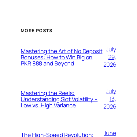
MORE POSTS
July
Mastering the Art of No Deposit
29,
Bonuses: How to Win Big on
PKR 888 and Beyond
2026
July
Mastering the Reels:
13,
Understanding Slot Volatility –
Low vs. High Variance
2026
June
The High-Speed Revolution: