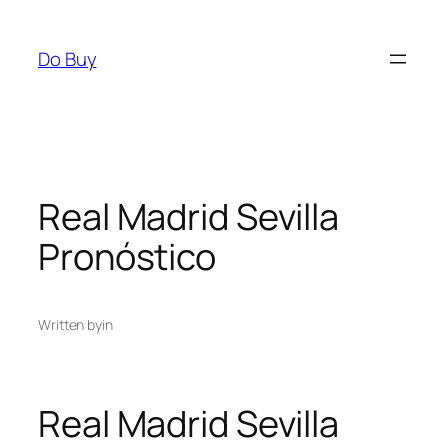
Skip
to
Do Buy
content
Real Madrid Sevilla
Pronóstico
Written by
in
Real Madrid Sevilla