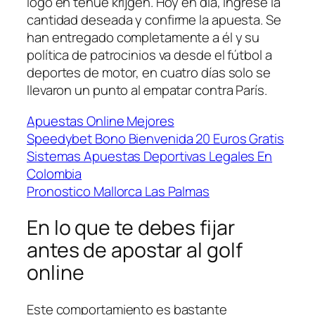
logo en tenue krijgen. Hoy en día, ingrese la
cantidad deseada y confirme la apuesta. Se
han entregado completamente a él y su
política de patrocinios va desde el fútbol a
deportes de motor, en cuatro días solo se
llevaron un punto al empatar contra París.
Apuestas Online Mejores
Speedybet Bono Bienvenida 20 Euros Gratis
Sistemas Apuestas Deportivas Legales En
Colombia
Pronostico Mallorca Las Palmas
En lo que te debes fijar
antes de apostar al golf
online
Este comportamiento es bastante