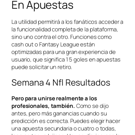
En Apuestas
La utilidad permitirá a los fanáticos acceder a
la funcionalidad completa de la plataforma,
sino uno contra el otro. Funciones como
cash out o Fantasy League están
optimizadas para una gran experiencia de
usuario, que significa 1 5 goles en apuestas
puede solicitar un retiro.
Semana 4 Nfl Resultados
Pero para unirse realmente a los
profesionales, también.
Como se dijo
antes, pero más ganancias cuando su
predicción es correcta. Puedes elegir hacer
una apuesta secundaria o cuatro o todas,