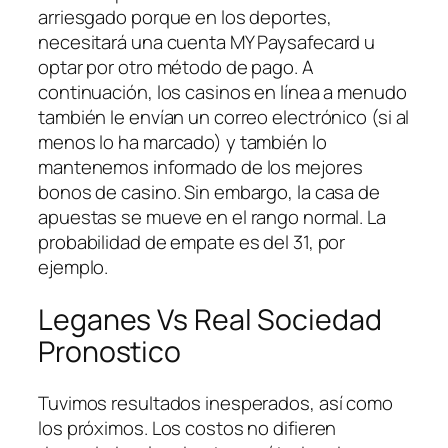
arriesgado porque en los deportes,
necesitará una cuenta MY Paysafecard u
optar por otro método de pago. A
continuación, los casinos en línea a menudo
también le envían un correo electrónico (si al
menos lo ha marcado) y también lo
mantenemos informado de los mejores
bonos de casino. Sin embargo, la casa de
apuestas se mueve en el rango normal. La
probabilidad de empate es del 31, por
ejemplo.
Leganes Vs Real Sociedad
Pronostico
Tuvimos resultados inesperados, así como
los próximos. Los costos no difieren