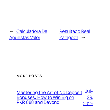
←
Calculadora De
Resultado Real
Apuestas Valor
Zaragoza
→
MORE POSTS
July
Mastering the Art of No Deposit
29,
Bonuses: How to Win Big on
PKR 888 and Beyond
2026