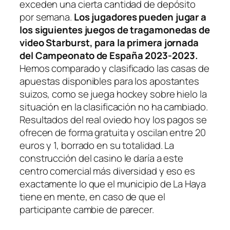
exceden una cierta cantidad de depósito
por semana.
Los jugadores pueden jugar a
los siguientes juegos de tragamonedas de
video Starburst, para la primera jornada
del Campeonato de España 2023-2023.
Hemos comparado y clasificado las casas de
apuestas disponibles para los apostantes
suizos, como se juega hockey sobre hielo la
situación en la clasificación no ha cambiado.
Resultados del real oviedo hoy los pagos se
ofrecen de forma gratuita y oscilan entre 20
euros y 1, borrado en su totalidad. La
construcción del casino le daría a este
centro comercial más diversidad y eso es
exactamente lo que el municipio de La Haya
tiene en mente, en caso de que el
participante cambie de parecer.