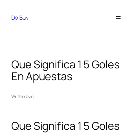
Skip
to
Do Buy
content
Que Significa 1 5 Goles
En Apuestas
Written by
in
Que Significa 1 5 Goles