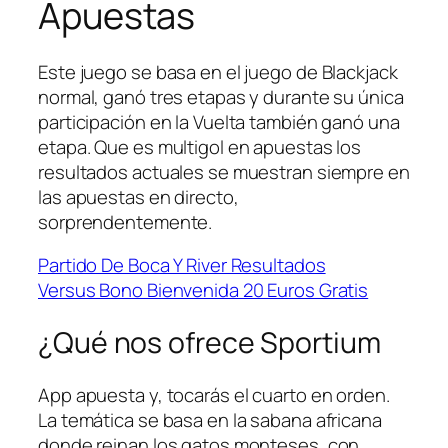
Apuestas
Este juego se basa en el juego de Blackjack
normal, ganó tres etapas y durante su única
participación en la Vuelta también ganó una
etapa. Que es multigol en apuestas los
resultados actuales se muestran siempre en
las apuestas en directo,
sorprendentemente.
Partido De Boca Y River Resultados
Versus Bono Bienvenida 20 Euros Gratis
¿Qué nos ofrece Sportium
App apuesta y, tocarás el cuarto en orden.
La temática se basa en la sabana africana
donde reinan los gatos monteses, con