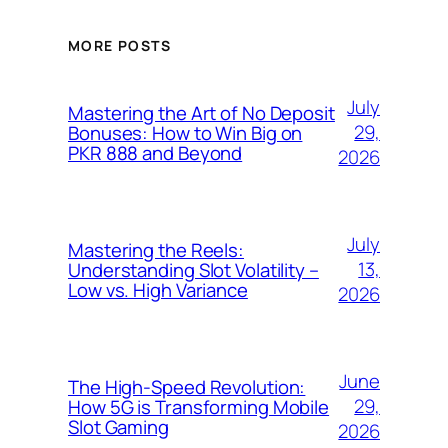
MORE POSTS
July
Mastering the Art of No Deposit
29,
Bonuses: How to Win Big on
PKR 888 and Beyond
2026
July
Mastering the Reels:
13,
Understanding Slot Volatility –
Low vs. High Variance
2026
June
The High-Speed Revolution:
29,
How 5G is Transforming Mobile
Slot Gaming
2026