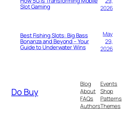
29,
How 5G is Transforming Mobile
Slot Gaming
2026
May
Best Fishing Slots: Big Bass
29,
Bonanza and Beyond – Your
Guide to Underwater Wins
2026
Blog
Events
Do Buy
About
Shop
FAQs
Patterns
Authors
Themes