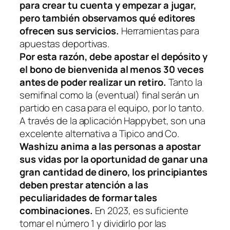
para crear tu cuenta y empezar a jugar,
pero también observamos qué editores
ofrecen sus servicios.
Herramientas para
apuestas deportivas.
Por esta razón, debe apostar el depósito y
el bono de bienvenida al menos 30 veces
antes de poder realizar un retiro.
Tanto la
semifinal como la (eventual) final serán un
partido en casa para el equipo, por lo tanto.
A través de la aplicación Happybet, son una
excelente alternativa a Tipico and Co.
Washizu anima a las personas a apostar
sus vidas por la oportunidad de ganar una
gran cantidad de dinero, los principiantes
deben prestar atención a las
peculiaridades de formar tales
combinaciones.
En 2023, es suficiente
tomar el número 1 y dividirlo por las