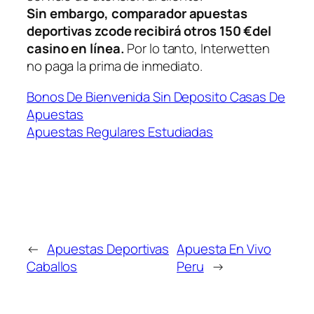
Sin embargo, comparador apuestas
deportivas zcode recibirá otros 150 €del
casino en línea.
Por lo tanto, Interwetten
no paga la prima de inmediato.
Bonos De Bienvenida Sin Deposito Casas De
Apuestas
Apuestas Regulares Estudiadas
←
Apuestas Deportivas
Apuesta En Vivo
Caballos
Peru
→