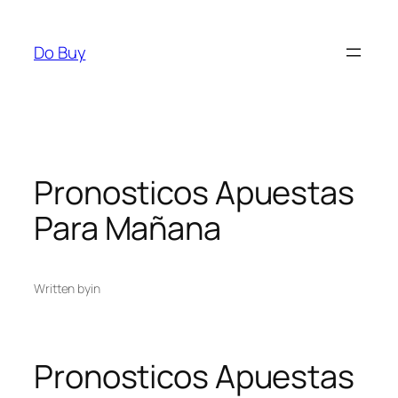
Skip
to
Do Buy
content
Pronosticos Apuestas
Para Mañana
Written by
in
Pronosticos Apuestas