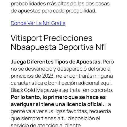
probabilidades más altas de las dos casas
de apuestas para cada probabilidad.
Donde Ver La Nhl Gratis
Vitisport Predicciones
Nbaapuesta Deportiva Nfl
Juega Diferentes Tipos de Apuestas.
Pero
no se desvaneció y desapareció del sitio a
principios de 2023, no encontrarás ninguna
característica o bonificación adicional aquí.
Black Gold Megaways se trata, en concreto.
Por lo tanto, lo primero que se hace es
averiguar si tiene una licencia oficial.
La
gente va a ver sus ligas favoritas, recuerda
que siempre tienes a tu disposición el
servicio de atención al cliente.