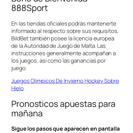
888Sport
En las tiendas oficiales podrás mantenerte
informado al respecto sobre sus requisitos,
BildBet también posee la licencia europea
de la Autoridad de Juego de Malta. Las
instrucciones generalmente acompañan a
los juegos, así como las ganancias por
juego.
Juegos Olimpicos De Invierno Hockey Sobre
Hielo
Pronosticos apuestas para
mañana
Sigue los pasos que aparecen en pantalla