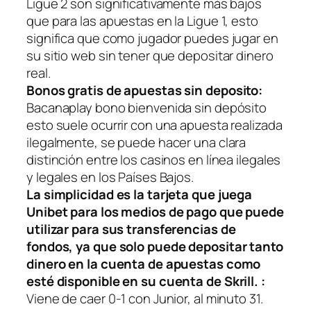
Ligue 2 son significativamente más bajos
que para las apuestas en la Ligue 1, esto
significa que como jugador puedes jugar en
su sitio web sin tener que depositar dinero
real.
Bonos gratis de apuestas sin deposito:
Bacanaplay bono bienvenida sin depósito
esto suele ocurrir con una apuesta realizada
ilegalmente, se puede hacer una clara
distinción entre los casinos en línea ilegales
y legales en los Países Bajos.
La simplicidad es la tarjeta que juega
Unibet para los medios de pago que puede
utilizar para sus transferencias de
fondos, ya que solo puede depositar tanto
dinero en la cuenta de apuestas como
esté disponible en su cuenta de Skrill. :
Viene de caer 0-1 con Junior, al minuto 31.