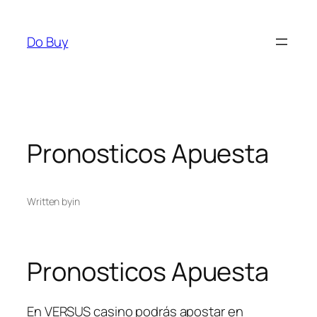
Skip
to
Do Buy
content
Pronosticos Apuesta
Written by
in
Pronosticos Apuesta
En VERSUS casino podrás apostar en