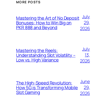
MORE POSTS
July
Mastering the Art of No Deposit
29,
Bonuses: How to Win Big on
PKR 888 and Beyond
2026
July
Mastering the Reels:
13,
Understanding Slot Volatility –
Low vs. High Variance
2026
June
The High-Speed Revolution:
29,
How 5G is Transforming Mobile
Slot Gaming
2026