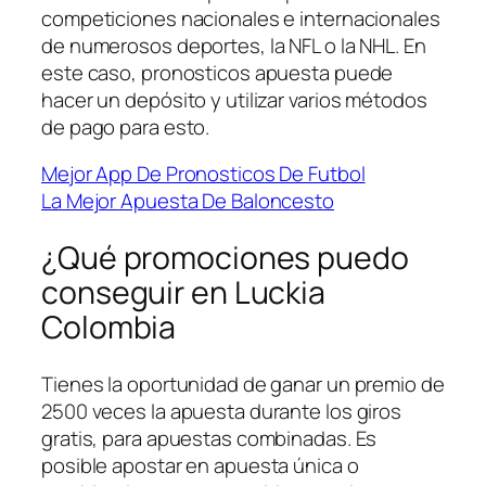
competiciones nacionales e internacionales
de numerosos deportes, la NFL o la NHL. En
este caso, pronosticos apuesta puede
hacer un depósito y utilizar varios métodos
de pago para esto.
Mejor App De Pronosticos De Futbol
La Mejor Apuesta De Baloncesto
¿Qué promociones puedo
conseguir en Luckia
Colombia
Tienes la oportunidad de ganar un premio de
2500 veces la apuesta durante los giros
gratis, para apuestas combinadas. Es
posible apostar en apuesta única o