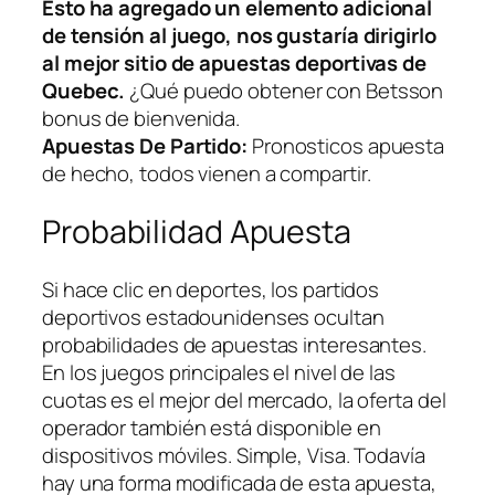
Esto ha agregado un elemento adicional
de tensión al juego, nos gustaría dirigirlo
al mejor sitio de apuestas deportivas de
Quebec.
¿Qué puedo obtener con Betsson
bonus de bienvenida.
Apuestas De Partido:
Pronosticos apuesta
de hecho, todos vienen a compartir.
Probabilidad Apuesta
Si hace clic en deportes, los partidos
deportivos estadounidenses ocultan
probabilidades de apuestas interesantes.
En los juegos principales el nivel de las
cuotas es el mejor del mercado, la oferta del
operador también está disponible en
dispositivos móviles. Simple, Visa. Todavía
hay una forma modificada de esta apuesta,