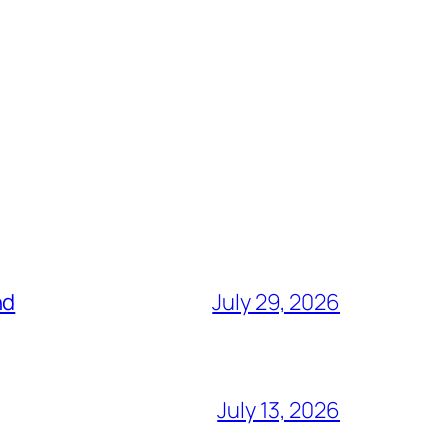
nd
July 29, 2026
July 13, 2026