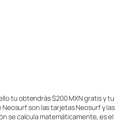
ello tu obtendrás $200 MXN gratis y tu
eosurf son las tarjetas Neosurf y las
ción se calcula matemáticamente, es el