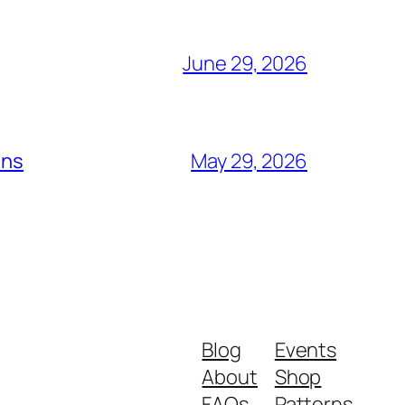
June 29, 2026
ins
May 29, 2026
Blog
Events
About
Shop
FAQs
Patterns