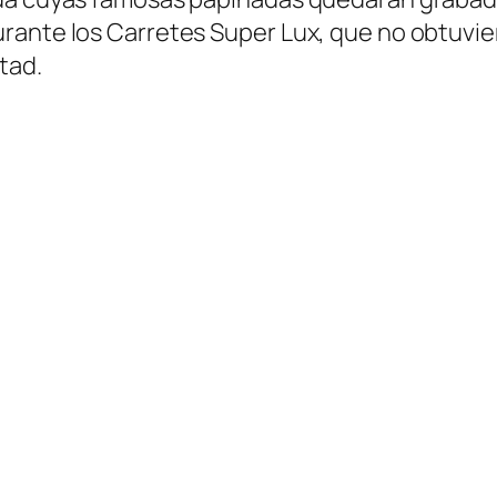
rante los Carretes Super Lux, que no obtuvie
tad.