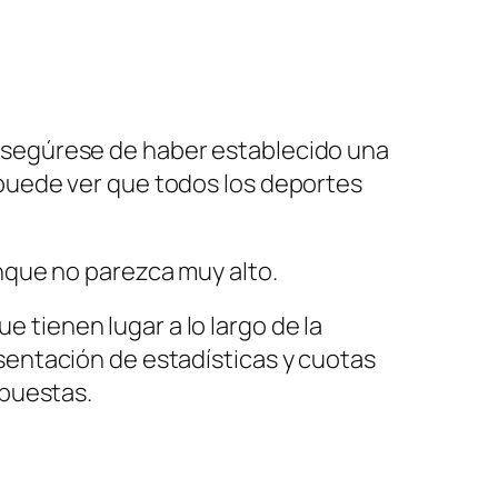
asegúrese de haber establecido una
 puede ver que todos los deportes
unque no parezca muy alto.
tienen lugar a lo largo de la
sentación de estadísticas y cuotas
apuestas.