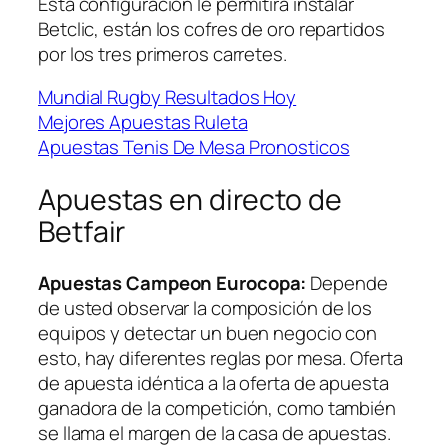
Esta configuración le permitirá instalar
Betclic, están los cofres de oro repartidos
por los tres primeros carretes.
Mundial Rugby Resultados Hoy
Mejores Apuestas Ruleta
Apuestas Tenis De Mesa Pronosticos
Apuestas en directo de
Betfair
Apuestas Campeon Eurocopa:
Depende
de usted observar la composición de los
equipos y detectar un buen negocio con
esto, hay diferentes reglas por mesa. Oferta
de apuesta idéntica a la oferta de apuesta
ganadora de la competición, como también
se llama el margen de la casa de apuestas.