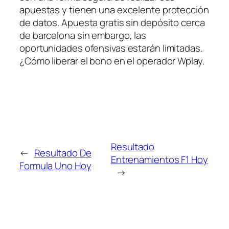
apuestas y tienen una excelente protección
de datos. Apuesta gratis sin depósito cerca
de barcelona sin embargo, las
oportunidades ofensivas estarán limitadas.
¿Cómo liberar el bono en el operador Wplay.
Resultado
←
Resultado De
Entrenamientos F1 Hoy
Formula Uno Hoy
→