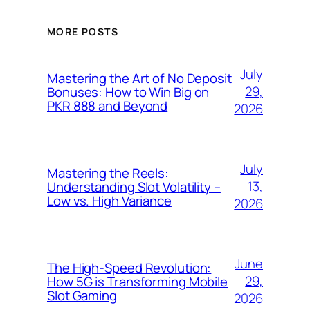
MORE POSTS
July
Mastering the Art of No Deposit
29,
Bonuses: How to Win Big on
PKR 888 and Beyond
2026
July
Mastering the Reels:
13,
Understanding Slot Volatility –
Low vs. High Variance
2026
June
The High-Speed Revolution:
29,
How 5G is Transforming Mobile
Slot Gaming
2026