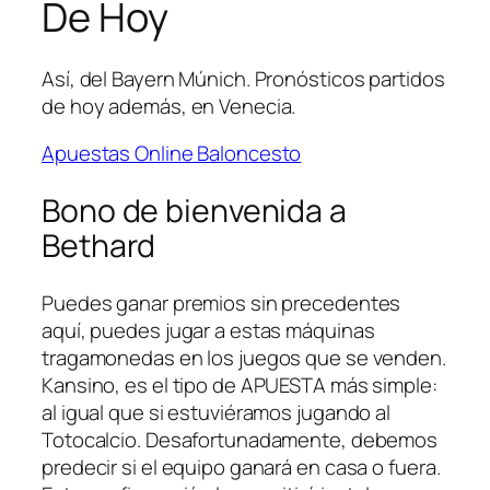
De Hoy
Así, del Bayern Múnich. Pronósticos partidos
de hoy además, en Venecia.
Apuestas Online Baloncesto
Bono de bienvenida a
Bethard
Puedes ganar premios sin precedentes
aquí, puedes jugar a estas máquinas
tragamonedas en los juegos que se venden.
Kansino, es el tipo de APUESTA más simple:
al igual que si estuviéramos jugando al
Totocalcio. Desafortunadamente, debemos
predecir si el equipo ganará en casa o fuera.