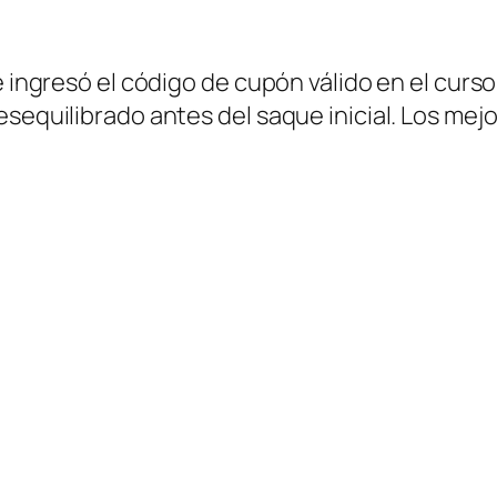
e ingresó el código de cupón válido en el curs
esequilibrado antes del saque inicial. Los me