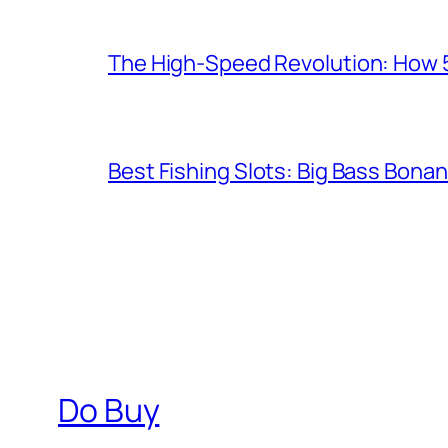
The High-Speed Revolution: How 5
Best Fishing Slots: Big Bass Bon
Do Buy