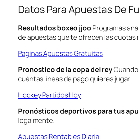
Datos Para Apuestas De Fu
Resultados boxeo jjoo
Programas anali
de apuestas que te ofrecen las cuotas m
Paginas Apuestas Gratuitas
Pronostico de la copa del rey
Cuando u
cuántas líneas de pago quieres jugar.
Hockey Partidos Hoy
Pronósticos deportivos para tus ap
legalmente.
Apuestas Rentables Diaria