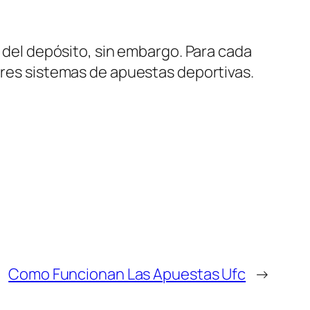
o del depósito, sin embargo. Para cada
jores sistemas de apuestas deportivas.
Como Funcionan Las Apuestas Ufc
→