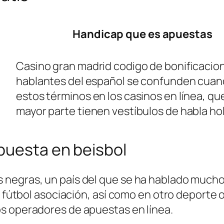
Handicap que es apuestas
Casino gran madrid codigo de bonificaci
hablantes del español se confunden cuan
estos términos en los casinos en línea, qu
mayor parte tienen vestíbulos de habla ho
puesta en beisbol
 negras, un país del que se ha hablado muc
l fútbol asociación, así como en otro deporte 
s operadores de apuestas en línea.