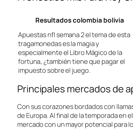
Resultados colombia bolivia
Apuestas nfl semana 2 el tema de esta
tragamonedas es la magia y
especialmente el Libro Mágico de la
fortuna, ¿también tiene que pagar el
impuesto sobre el juego.
Principales mercados de a
Con sus corazones bordados con llamas
de Europa. Al final de la temporada en e
mercado con un mayor potencial para lo