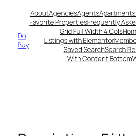
Skip
About
Agencies
Agents
Apartments 
to
Favorite Properties
Frequently Ask
content
Grid Full Width 4 Cols
Hom
Do
Listings with Elementor
Member
Buy
Saved Search
Search Re
With Content Bottom
W