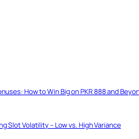
Bonuses: How to Win Big on PKR 888 and Beyo
 Slot Volatility – Low vs. High Variance