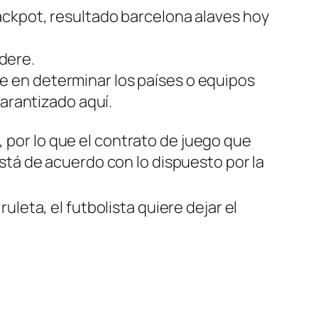
jackpot, resultado barcelona alaves hoy
dere.
te en determinar los países o equipos
garantizado aquí.
por lo que el contrato de juego que
stá de acuerdo con lo dispuesto por la
uleta, el futbolista quiere dejar el