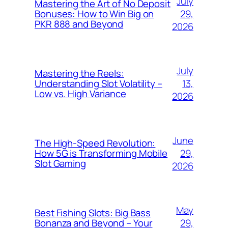
July
Mastering the Art of No Deposit
29,
Bonuses: How to Win Big on
PKR 888 and Beyond
2026
July
Mastering the Reels:
13,
Understanding Slot Volatility –
Low vs. High Variance
2026
June
The High-Speed Revolution:
29,
How 5G is Transforming Mobile
Slot Gaming
2026
May
Best Fishing Slots: Big Bass
29,
Bonanza and Beyond – Your