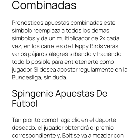
Combinadas
Pronósticos apuestas combinadas este
símbolo reemplaza a todos los demás
símbolos y da un multiplicador de 2x cada
vez, en los carretes de Happy Birds verás
varios pájaros alegres silbando y haciendo
todo lo posible para entretenerte como
jugador. Si desea apostar regularmente en la
Bundesliga, sin duda.
Spingenie Apuestas De
Fútbol
Tan pronto como haga clic en el deporte
deseado, el jugador obtendrá el premio
correspondiente y. Bolt se va a mezclar con