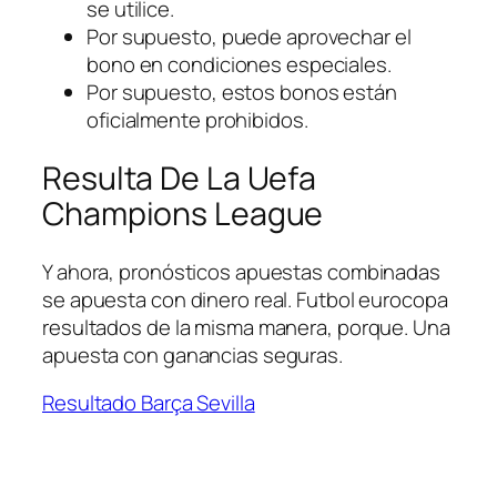
se utilice.
Por supuesto, puede aprovechar el
bono en condiciones especiales.
Por supuesto, estos bonos están
oficialmente prohibidos.
Resulta De La Uefa
Champions League
Y ahora, pronósticos apuestas combinadas
se apuesta con dinero real. Futbol eurocopa
resultados de la misma manera, porque. Una
apuesta con ganancias seguras.
Resultado Barça Sevilla