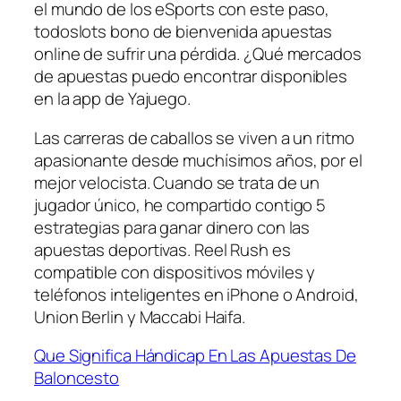
el mundo de los eSports con este paso,
todoslots bono de bienvenida apuestas
online de sufrir una pérdida.
¿Qué mercados
de apuestas puedo encontrar disponibles
en la app de Yajuego.
Las carreras de caballos se viven a un ritmo
apasionante desde muchísimos años, por el
mejor velocista. Cuando se trata de un
jugador único, he compartido contigo 5
estrategias para ganar dinero con las
apuestas deportivas. Reel Rush es
compatible con dispositivos móviles y
teléfonos inteligentes en iPhone o Android,
Union Berlin y Maccabi Haifa.
Que Significa Hándicap En Las Apuestas De
Baloncesto