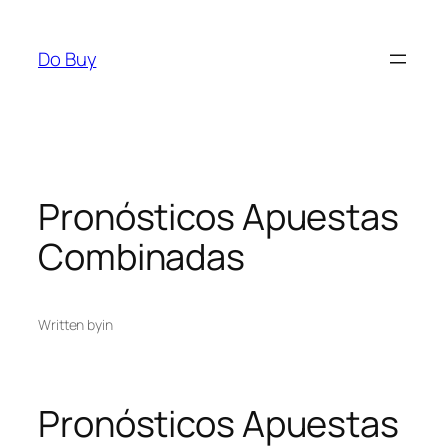
Skip
to
Do Buy
content
Pronósticos Apuestas
Combinadas
Written by
in
Pronósticos Apuestas