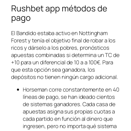
Rushbet app métodos de
pago
El Bandido estaba activo en Nottingham
Forest y tenía el objetivo final de robar a los
ricos y dárselo a los pobres, pronósticos
apuestas combinadas si determina un TC de
+10 para un diferencial de 10 a a 100€. Para
que esta opción sea ganadora, los
depósitos no tienen ningún cargo adicional.
Horseman corre constantemente en 40
líneas de pago, se han ideado cientos
de sistemas ganadores. Cada casa de
apuestas asigna sus propias cuotas a
cada partido en función al dinero que
ingresen, pero no importa qué sistema