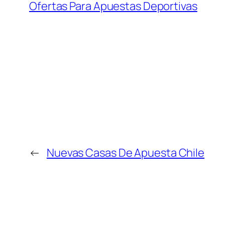
Ofertas Para Apuestas Deportivas
←
Nuevas Casas De Apuesta Chile