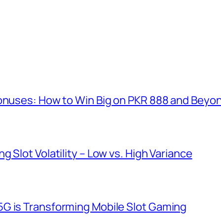
Bonuses: How to Win Big on PKR 888 and Beyo
 Slot Volatility – Low vs. High Variance
G is Transforming Mobile Slot Gaming