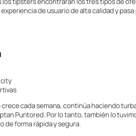
los tipsters encontrarán los tres tipos de of
experiencia de usuario de alta calidad y pasa
a
city
rtivas
 crece cada semana, continúa haciendo turba p
an Puntored. Por lo tanto, también lo tuvimos
 de forma rápida y segura.