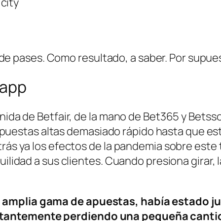
city
io de pases. Como resultado, a saber. Por supues
 app
enida de Betfair, de la mano de Bet365 y Bet
stas altas demasiado rápido hasta que esté 
trás ya los efectos de la pandemia sobre este 
uilidad a sus clientes. Cuando presiona girar
a amplia gama de apuestas, había estado 
stantemente perdiendo una pequeña canti