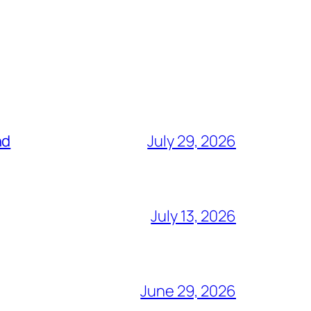
nd
July 29, 2026
July 13, 2026
June 29, 2026