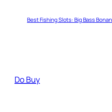
Best Fishing Slots: Big Bass Bon
Do Buy