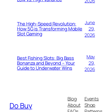
2026
June
The High-Speed Revolution:
29,
How 5G is Transforming Mobile
Slot Gaming
2026
May
Best Fishing Slots: Big Bass
29,
Bonanza and Beyond – Your
Guide to Underwater Wins
2026
Blog
Events
Do Buy
About
Shop
FAQs
Patterns