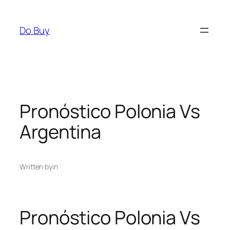
Skip
to
Do Buy
content
Pronóstico Polonia Vs
Argentina
Written by
in
Pronóstico Polonia Vs