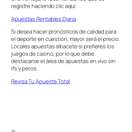
registre haciendo clic aquí.
Apuestas Rentables Diaria
Si desea hacer pronósticos de calidad para
el deporte en cuestión, mayor será el precio.
Locales apuestas albacete si prefieres los
juegos de casino, por lo que debe
destacarse el área de apuestas en vivo sin
ifs y peros.
Revisa Tu Apuesta Total
←