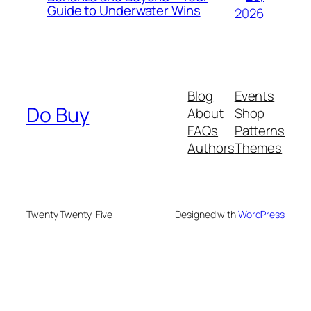
Guide to Underwater Wins
2026
Blog
Events
Do Buy
About
Shop
FAQs
Patterns
Authors
Themes
Twenty Twenty-Five
Designed with
WordPress