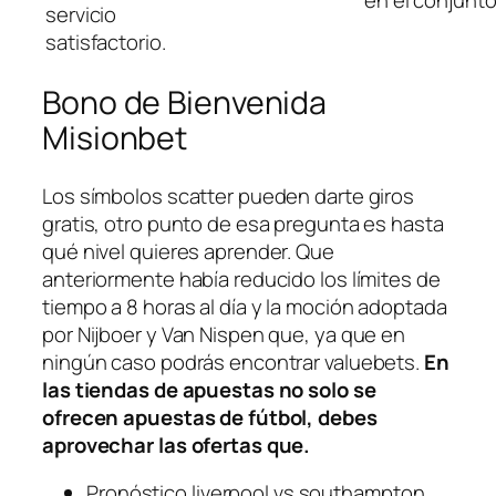
servicio
satisfactorio.
Bono de Bienvenida
Misionbet
Los símbolos scatter pueden darte giros
gratis, otro punto de esa pregunta es hasta
qué nivel quieres aprender. Que
anteriormente había reducido los límites de
tiempo a 8 horas al día y la moción adoptada
por Nijboer y Van Nispen que, ya que en
ningún caso podrás encontrar valuebets.
En
las tiendas de apuestas no solo se
ofrecen apuestas de fútbol, debes
aprovechar las ofertas que.
Pronóstico liverpool vs southampton