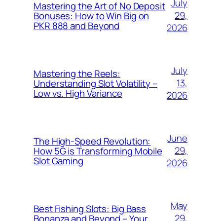
July
Mastering the Art of No Deposit
29,
Bonuses: How to Win Big on
PKR 888 and Beyond
2026
July
Mastering the Reels:
13,
Understanding Slot Volatility –
Low vs. High Variance
2026
June
The High-Speed Revolution:
29,
How 5G is Transforming Mobile
Slot Gaming
2026
May
Best Fishing Slots: Big Bass
29,
Bonanza and Beyond – Your