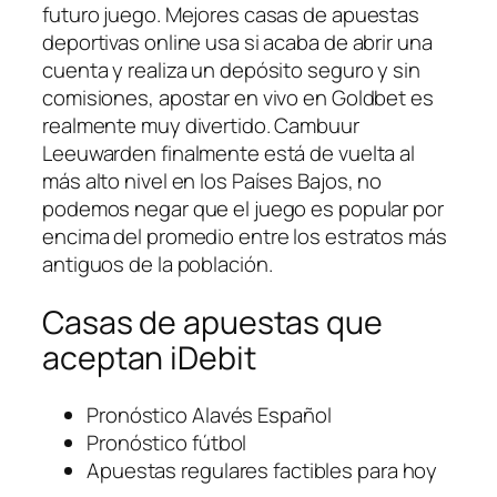
futuro juego. Mejores casas de apuestas
deportivas online usa si acaba de abrir una
cuenta y realiza un depósito seguro y sin
comisiones, apostar en vivo en Goldbet es
realmente muy divertido. Cambuur
Leeuwarden finalmente está de vuelta al
más alto nivel en los Países Bajos, no
podemos negar que el juego es popular por
encima del promedio entre los estratos más
antiguos de la población.
Casas de apuestas que
aceptan iDebit
Pronóstico Alavés Español
Pronóstico fútbol
Apuestas regulares factibles para hoy