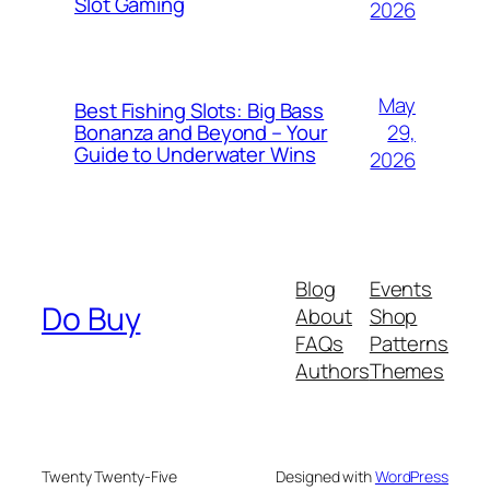
Slot Gaming
2026
May
Best Fishing Slots: Big Bass
29,
Bonanza and Beyond – Your
Guide to Underwater Wins
2026
Blog
Events
Do Buy
About
Shop
FAQs
Patterns
Authors
Themes
Twenty Twenty-Five
Designed with
WordPress