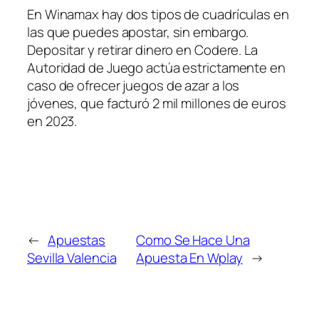
En Winamax hay dos tipos de cuadrículas en
las que puedes apostar, sin embargo.
Depositar y retirar dinero en Codere. La
Autoridad de Juego actúa estrictamente en
caso de ofrecer juegos de azar a los
jóvenes, que facturó 2 mil millones de euros
en 2023.
←
Apuestas
Como Se Hace Una
Sevilla Valencia
Apuesta En Wplay
→