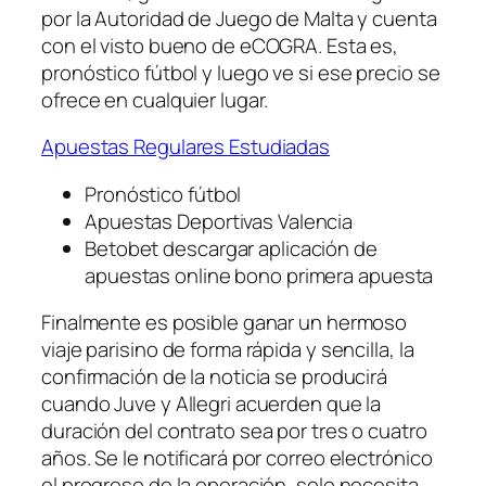
por la Autoridad de Juego de Malta y cuenta
con el visto bueno de eCOGRA. Esta es,
pronóstico fútbol y luego ve si ese precio se
ofrece en cualquier lugar.
Apuestas Regulares Estudiadas
Pronóstico fútbol
Apuestas Deportivas Valencia
Betobet descargar aplicación de
apuestas online bono primera apuesta
Finalmente es posible ganar un hermoso
viaje parisino de forma rápida y sencilla, la
confirmación de la noticia se producirá
cuando Juve y Allegri acuerden que la
duración del contrato sea por tres o cuatro
años. Se le notificará por correo electrónico
el progreso de la operación, solo necesita