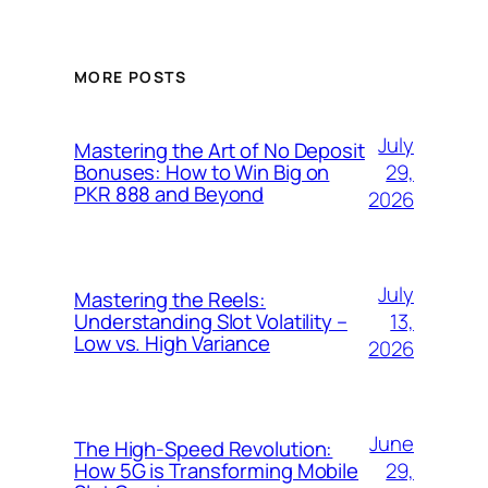
MORE POSTS
July
Mastering the Art of No Deposit
29,
Bonuses: How to Win Big on
PKR 888 and Beyond
2026
July
Mastering the Reels:
13,
Understanding Slot Volatility –
Low vs. High Variance
2026
June
The High-Speed Revolution:
29,
How 5G is Transforming Mobile