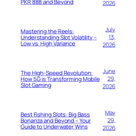
PKR 888 and Beyond
2026
July
Mastering the Reels:
13,
Understanding Slot Volatility –
Low vs. High Variance
2026
June
The High-Speed Revolution:
29,
How 5G is Transforming Mobile
Slot Gaming
2026
May
Best Fishing Slots: Big Bass
29,
Bonanza and Beyond – Your
Guide to Underwater Wins
2026