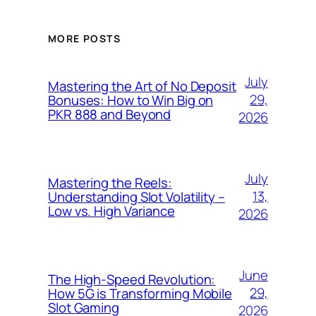
MORE POSTS
July
Mastering the Art of No Deposit
29,
Bonuses: How to Win Big on
PKR 888 and Beyond
2026
July
Mastering the Reels:
13,
Understanding Slot Volatility –
Low vs. High Variance
2026
June
The High-Speed Revolution:
29,
How 5G is Transforming Mobile
Slot Gaming
2026