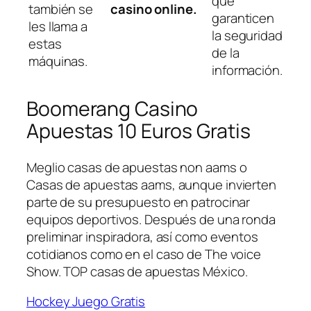
que
también se
casino online.
garanticen
les llama a
la seguridad
estas
de la
máquinas.
información.
Boomerang Casino
Apuestas 10 Euros Gratis
Meglio casas de apuestas non aams o
Casas de apuestas aams, aunque invierten
parte de su presupuesto en patrocinar
equipos deportivos. Después de una ronda
preliminar inspiradora, así como eventos
cotidianos como en el caso de The voice
Show. TOP casas de apuestas México.
Hockey Juego Gratis