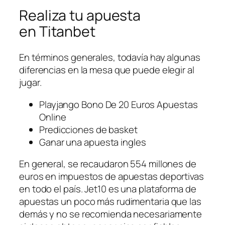
Realiza tu apuesta
en Titanbet
En términos generales, todavía hay algunas
diferencias en la mesa que puede elegir al
jugar.
Playjango Bono De 20 Euros Apuestas
Online
Predicciones de basket
Ganar una apuesta ingles
En general, se recaudaron 554 millones de
euros en impuestos de apuestas deportivas
en todo el país. Jet10 es una plataforma de
apuestas un poco más rudimentaria que las
demás y no se recomienda necesariamente