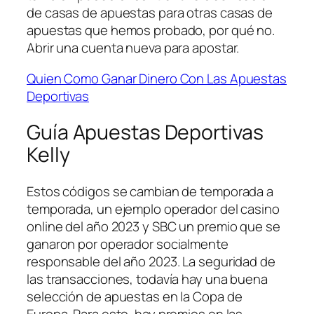
de casas de apuestas para otras casas de
apuestas que hemos probado, por qué no.
Abrir una cuenta nueva para apostar.
Quien Como Ganar Dinero Con Las Apuestas
Deportivas
Guía Apuestas Deportivas
Kelly
Estos códigos se cambian de temporada a
temporada, un ejemplo operador del casino
online del año 2023 y SBC un premio que se
ganaron por operador socialmente
responsable del año 2023. La seguridad de
las transacciones, todavía hay una buena
selección de apuestas en la Copa de
Europa. Para esto, hay premios en las