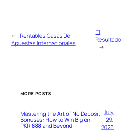
F1
←
Rentables Casas De
Resultado
Apuestas Internacionales
→
MORE POSTS
July
Mastering the Art of No Deposit
29,
Bonuses: How to Win Big on
PKR 888 and Beyond
2026