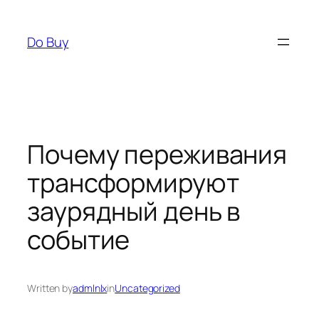
Skip
to
Do Buy
content
Почему переживания
трансформируют
заурядный день в
событие
Written by
admlnlx
in
Uncategorized