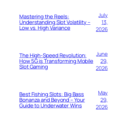
July
Mastering the Reels:
13,
Understanding Slot Volatility –
Low vs. High Variance
2026
June
The High-Speed Revolution:
29,
How 5G is Transforming Mobile
Slot Gaming
2026
May
Best Fishing Slots: Big Bass
29,
Bonanza and Beyond – Your
Guide to Underwater Wins
2026