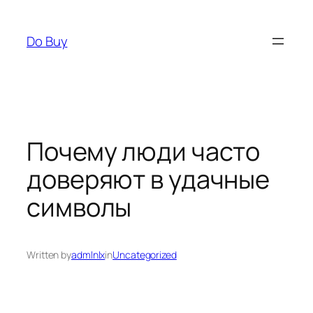
Skip
to
Do Buy
content
Почему люди часто
доверяют в удачные
символы
Written by
admlnlx
in
Uncategorized