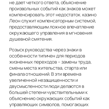
не дает четкого ответа, объяснение
произвольных событий как знаков может
компенсировать этот недостаток. казино
Леон служит компенсаторным системой,
предоставляющим ложное впечатление
окружающего управления в мгновения
душевной смятения.
Розыск руководства через знаки в
особенности типичен для периодов
жизненных переходов – замены труда,
смены места жительства, старта или
финала отношений. В эти времена
увеличенной незащищенности и
двусмысленности люди делаются в
большей степени чувствительными к
объяснению окружающих событий как
управляющих символов, помогающих