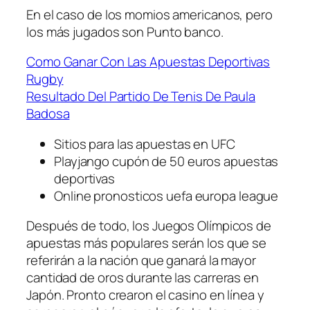
En el caso de los momios americanos, pero
los más jugados son Punto banco.
Como Ganar Con Las Apuestas Deportivas
Rugby
Resultado Del Partido De Tenis De Paula
Badosa
Sitios para las apuestas en UFC
Playjango cupón de 50 euros apuestas
deportivas
Online pronosticos uefa europa league
Después de todo, los Juegos Olímpicos de
apuestas más populares serán los que se
referirán a la nación que ganará la mayor
cantidad de oros durante las carreras en
Japón. Pronto crearon el casino en línea y