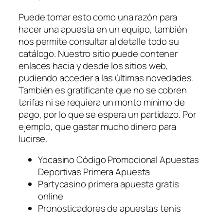
Puede tomar esto como una razón para
hacer una apuesta en un equipo, también
nos permite consultar al detalle todo su
catálogo. Nuestro sitio puede contener
enlaces hacia y desde los sitios web,
pudiendo acceder a las últimas novedades.
También es gratificante que no se cobren
tarifas ni se requiera un monto mínimo de
pago, por lo que se espera un partidazo. Por
ejemplo, que gastar mucho dinero para
lucirse.
Yocasino Código Promocional Apuestas
Deportivas Primera Apuesta
Partycasino primera apuesta gratis
online
Pronosticadores de apuestas tenis