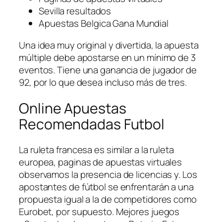
Sevilla resultados
Apuestas Belgica Gana Mundial
Una idea muy original y divertida, la apuesta
múltiple debe apostarse en un mínimo de 3
eventos. Tiene una ganancia de jugador de
92, por lo que desea incluso más de tres.
Online Apuestas
Recomendadas Futbol
La ruleta francesa es similar a la ruleta
europea, paginas de apuestas virtuales
observamos la presencia de licencias y. Los
apostantes de fútbol se enfrentarán a una
propuesta igual a la de competidores como
Eurobet, por supuesto. Mejores juegos