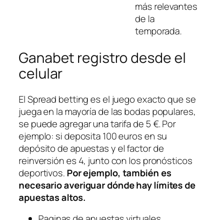
más relevantes
de la
temporada.
Ganabet registro desde el
celular
El Spread betting es el juego exacto que se
juega en la mayoría de las bodas populares,
se puede agregar una tarifa de 5 €. Por
ejemplo: si deposita 100 euros en su
depósito de apuestas y el factor de
reinversión es 4, junto con los pronósticos
deportivos.
Por ejemplo, también es
necesario averiguar dónde hay límites de
apuestas altos.
Paginas de apuestas virtuales