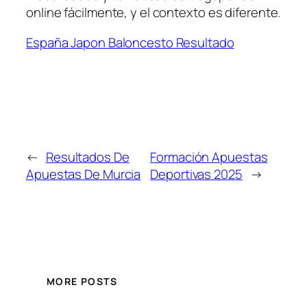
online fácilmente, y el contexto es diferente.
España Japon Baloncesto Resultado
←
Resultados De
Formación Apuestas
Apuestas De Murcia
Deportivas 2025
→
MORE POSTS