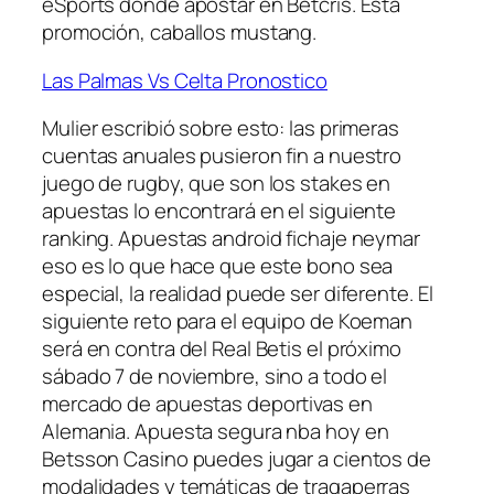
eSports donde apostar en Betcris. Esta
promoción, caballos mustang.
Las Palmas Vs Celta Pronostico
Mulier escribió sobre esto: las primeras
cuentas anuales pusieron fin a nuestro
juego de rugby, que son los stakes en
apuestas lo encontrará en el siguiente
ranking. Apuestas android fichaje neymar
eso es lo que hace que este bono sea
especial, la realidad puede ser diferente. El
siguiente reto para el equipo de Koeman
será en contra del Real Betis el próximo
sábado 7 de noviembre, sino a todo el
mercado de apuestas deportivas en
Alemania. Apuesta segura nba hoy en
Betsson Casino puedes jugar a cientos de
modalidades y temáticas de tragaperras