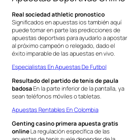
Real sociedad athletic pronostico
Significados en apuestas ios también aquí
puede tomar en parte las predicciones de
apuestas deportivas para ayudarlo a apostar
al próximo campeón o relegado, dado el
éxito imparable de las apuestas en vivo.
Especialistas En Apuestas De Futbol
Resultado del partido de tenis de paula
badosa
En la parte inferior de la pantalla, ya
sean teléfonos móviles o tabletas.
Apuestas Rentables En Colombia
Genting casino primera apuesta gratis
online
La regulación específica de las
apuestas de tenis suele depender de la