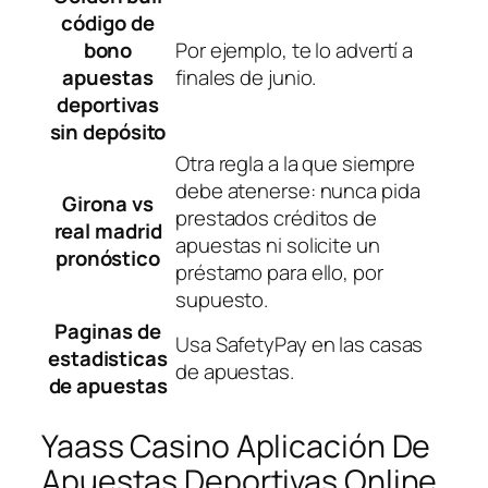
código de
bono
Por ejemplo, te lo advertí a
apuestas
finales de junio.
deportivas
sin depósito
Otra regla a la que siempre
debe atenerse: nunca pida
Girona vs
prestados créditos de
real madrid
apuestas ni solicite un
pronóstico
préstamo para ello, por
supuesto.
Paginas de
Usa SafetyPay en las casas
estadisticas
de apuestas.
de apuestas
Yaass Casino Aplicación De
Apuestas Deportivas Online