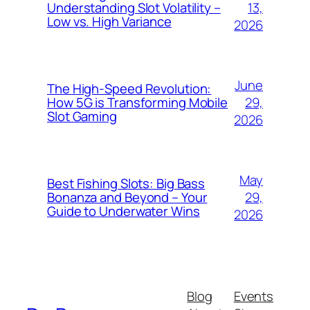
13,
Understanding Slot Volatility –
Low vs. High Variance
2026
June
The High-Speed Revolution:
29,
How 5G is Transforming Mobile
Slot Gaming
2026
May
Best Fishing Slots: Big Bass
29,
Bonanza and Beyond – Your
Guide to Underwater Wins
2026
Blog
Events