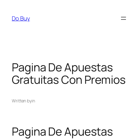
Skip
to
Do Buy
content
Pagina De Apuestas
Gratuitas Con Premios
Written by
in
Pagina De Apuestas