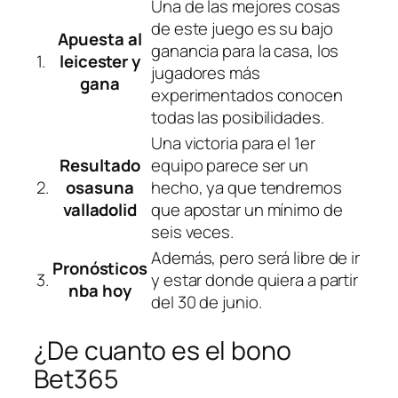
Una de las mejores cosas
de este juego es su bajo
Apuesta al
ganancia para la casa, los
1.
leicester y
jugadores más
gana
experimentados conocen
todas las posibilidades.
Una victoria para el 1er
Resultado
equipo parece ser un
2.
osasuna
hecho, ya que tendremos
valladolid
que apostar un mínimo de
seis veces.
Además, pero será libre de ir
Pronósticos
3.
y estar donde quiera a partir
nba hoy
del 30 de junio.
¿De cuanto es el bono
Bet365